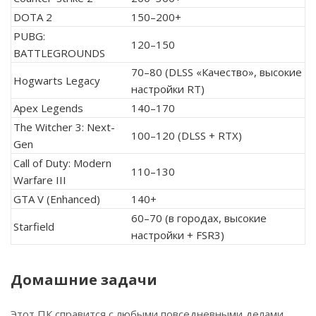
DOTA 2
150–200+
PUBG:
120–150
BATTLEGROUNDS
70–80 (DLSS «Качество», высокие
Hogwarts Legacy
настройки RT)
Apex Legends
140–170
The Witcher 3: Next-
100–120 (DLSS + RTX)
Gen
Call of Duty: Modern
110–130
Warfare III
GTA V (Enhanced)
140+
60–70 (в городах, высокие
Starfield
настройки + FSR3)
Домашние задачи
Этот ПК справится с любыми повседневными делами