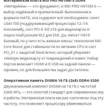
Материнская плата MSI PRO H610M-S DDR4
«Материнка» — это фундамент, и MSI PRO H610M-S —
выбор надёжный и прагматичный. Выполненная в
формате mATX, она содержит всё необходимое: сокет
LGA1700 (поддерживающий процессоры 12–14
поколений), слот PCI-E 4.0 x16 для видеокарты и
скоростной разъём M.2 для SSD. Да, чипсет H610
базовый, но у него есть важные плюсы: технология MSI
Core Boost для стабильности по питанию CPU и слот
PCI_E1 с защитой Steel Armor, который убережёт
тяжёлую видеокарту от повреждений и помех. Набор
портов включает HDMI и 6 USB на задней панели —
скромно, но для большинства задач достаточно.
Оперативная память DIGMA 16 ГБ (2x8) DDR4-3200
Двухканальный комплект DIGMA на 16 ГБ с частотой
3200 МГц — это золотой стандарт для современных игр
и работы. Материнская плата как раз «заточена» под эту
частоту, что позволяет процессору обмениваться