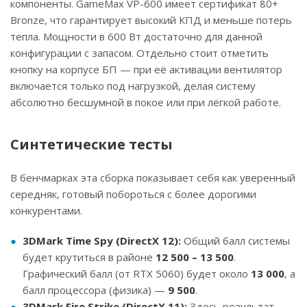
компоненты. GameMax VP-600 имеет сертификат 80+
Bronze, что гарантирует высокий КПД и меньше потерь
тепла. Мощности в 600 Вт достаточно для данной
конфигурации с запасом. Отдельно стоит отметить
кнопку на корпусе БП — при её активации вентилятор
включается только под нагрузкой, делая систему
абсолютно бесшумной в покое или при лёгкой работе.
Синтетические тесты
В бенчмарках эта сборка показывает себя как уверенный
середняк, готовый побороться с более дорогими
конкурентами.
3DMark Time Spy (DirectX 12):
Общий балл системы
будет крутиться в районе
12 500 – 13 500
.
Графический балл (от RTX 5060) будет около
13 000
, а
балл процессора (физика) —
9 500
.
3DMark Fire Strike (DirectX 11):
Здесь результат