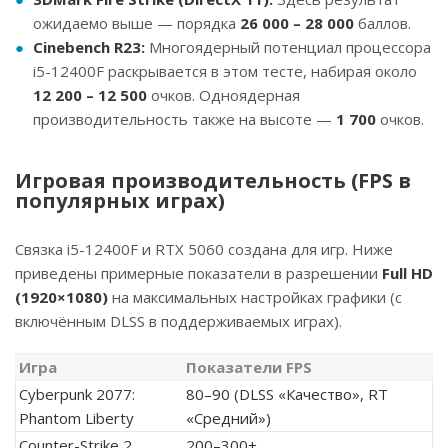
ожидаемо выше — порядка
26 000 – 28 000
баллов.
Cinebench R23:
Многоядерный потенциал процессора
i5-12400F раскрывается в этом тесте, набирая около
12 200 – 12 500
очков. Одноядерная
производительность также на высоте —
1 700
очков.
Игровая производительность (FPS в
популярных играх)
Связка i5-12400F и RTX 5060 создана для игр. Ниже
приведены примерные показатели в разрешении
Full HD
(1920×1080)
на максимальных настройках графики (с
включённым DLSS в поддерживаемых играх).
Игра
Показатели FPS
Cyberpunk 2077:
80–90 (DLSS «Качество», RT
Phantom Liberty
«Средний»)
Counter-Strike 2
200–300+