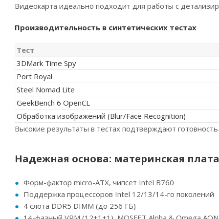
Видеокарта идеально подходит для работы с детализи
Производительность в синтетических тестах
Тест
3DMark Time Spy
Port Royal
Steel Nomad Lite
GeekBench 6 OpenCL
Обработка изображений (Blur/Face Recognition)
Высокие результаты в тестах подтверждают готовност
Надежная основа: материнская плата 
Форм-фактор micro-ATX, чипсет Intel B760
Поддержка процессоров Intel 12/13/14-го поколений
4 слота DDR5 DIMM (до 256 ГБ)
14-фазный VRM (12+1+1), MOSFET Alpha & Omega AO