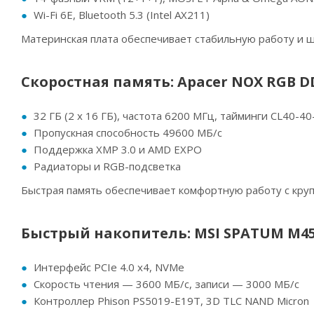
Wi-Fi 6E, Bluetooth 5.3 (Intel AX211)
Материнская плата обеспечивает стабильную работу и 
Скоростная память: Apacer NOX RGB D
32 ГБ (2 x 16 ГБ), частота 6200 МГц, тайминги CL40-40
Пропускная способность 49600 МБ/с
Поддержка XMP 3.0 и AMD EXPO
Радиаторы и RGB-подсветка
Быстрая память обеспечивает комфортную работу с кру
Быстрый накопитель: MSI SPATUM M45
Интерфейс PCIe 4.0 x4, NVMe
Скорость чтения — 3600 МБ/с, записи — 3000 МБ/с
Контроллер Phison PS5019-E19T, 3D TLC NAND Micron