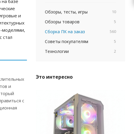
 на базе
ические
Обзоры, тесты, игры
10
игровые и
Обзоры товаров
5
хитектурных
D-моделями,
Сборка ПК на заказ
560
с стал
Советы покупателям
5
Технологии
2
Это интересно
слительных
тов и
оторый
правиться с
юционная