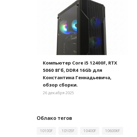
Компьютер Core i5 12400F, RTX
5060 8Гб, DDR4 16Gb для
Константина Геннадьевича,
обзор сборки.
26 декабря 2025
Облако тегов
10100F
10105F
10400F
10600KF