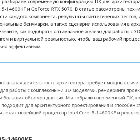
 разбираем современную конфигурацию ПК для архитектора
e i5-14600KF и GeForce RTX 5070. В статье рассмотрены техн
сти каждого компонента, результаты синтетических тестов, 
ональные бенчмарки, а также сценарии использования в ар
 Узнайте, как подобрать оптимальное железо для работы с 3
гом и виртуальной реальностью, чтобы ваш рабочий процес
ьно эффективным.
ональная деятельность архитектора требует мощных вычи
 для работы с комплексными 3D-моделями, рендеринга проек
и больших объемов данных. Мы собрали современный ПК, к
 подходит для архитектурного проектирования и способен с
 лежат новейший процессор Intel Core i5-14600KF и револ
i5-14600KF