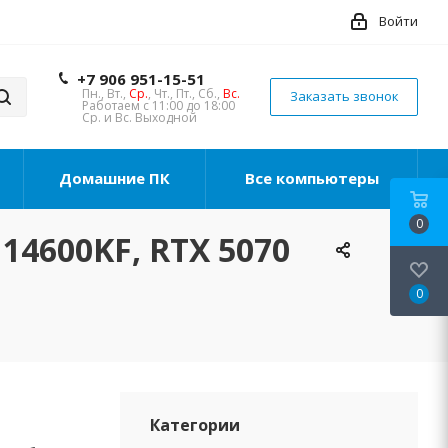
Войти
+7 906 951-15-51
Пн., Вт.,
Ср.
, Чт., Пт., Сб.,
Вс.
Заказать звонок
Работаем с 11:00 до 18:00
Ср. и Вс. Выходной
Домашние ПК
Все компьютеры
0
14600KF, RTX 5070
0
Категории