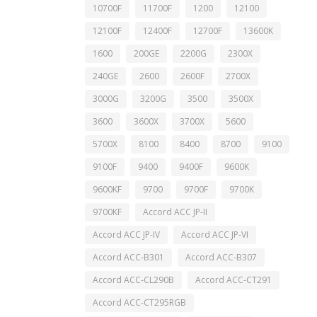
10700F
11700F
1200
12100
12100F
12400F
12700F
13600K
1600
200GE
2200G
2300X
240GE
2600
2600F
2700X
3000G
3200G
3500
3500X
3600
3600X
3700X
5600
5700X
8100
8400
8700
9100
9100F
9400
9400F
9600K
9600KF
9700
9700F
9700K
9700KF
Accord ACC JP-II
Accord ACC JP-IV
Accord ACC JP-VI
Accord ACC-B301
Accord ACC-B307
Accord ACC-CL290B
Accord ACC-CT291
Accord ACC-CT295RGB