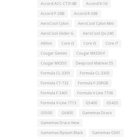
Accord ACC-CT316B
Accord K-16
Accord P-28B
Accord R-03B
AeroCool Cylon
AeroCool Cylon Mini
AeroCool Glider-G
AeroCool Qs-240
Athlon
Core i3
Core i5
Core i7
Cougar Gemini
Cougar MX330-F
Cougar MX350
Deepcool Matrexx 55
Formula CL-3301
Formula CL-3303
Formula CT-732
Formula F-33RGB
Formula F-3401
Formula V-Line 7706
Formula V-Line 7713
G5400
G5420
G5500
G6400
Gamemax Draco
Gamemax Draco New
Gamemax Elysium Black
Gamemax G561