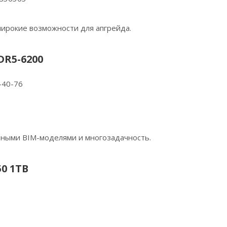
широкие возможности для апгрейда.
DR5-6200
-40-76
пными BIM-моделями и многозадачность.
0 1TB