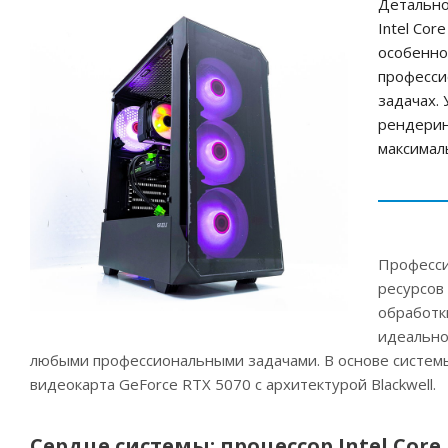
Детально
Intel Cor
особенно
професси
задачах.
рендерин
максимал
Професси
ресурсов
обработк
идеально
любыми профессиональными задачами. В основе системы
видеокарта GeForce RTX 5070 с архитектурой Blackwell.
Сердце системы: процессор Intel Core 