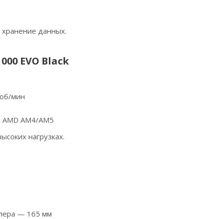
 хранение данных.
000 EVO Black
 об/мин
 и AMD AM4/AM5
ысоких нагрузках.
лера — 165 мм