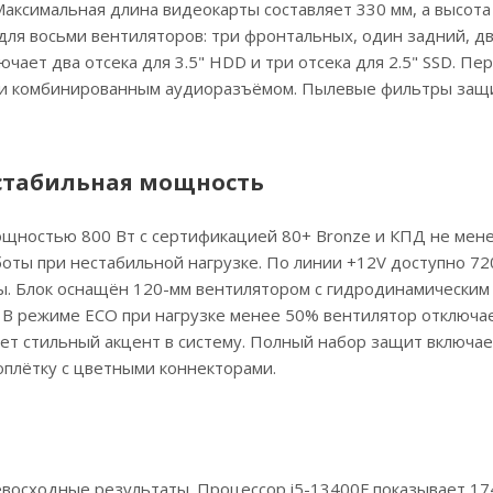
 Максимальная длина видеокарты составляет 330 мм, а высота
ля восьми вентиляторов: три фронтальных, один задний, дв
чает два отсека для 3.5" HDD и три отсека для 2.5" SSD. Пе
.0 и комбинированным аудиоразъёмом. Пылевые фильтры за
 стабильная мощность
щностью 800 Вт с сертификацией 80+ Bronze и КПД не мене
оты при нестабильной нагрузке. По линии +12V доступно 72
мы. Блок оснащён 120-мм вентилятором с гидродинамическим
 В режиме ECO при нагрузке менее 50% вентилятор отключае
ет стильный акцент в систему. Полный набор защит включае
оплётку с цветными коннекторами.
восходные результаты. Процессор i5-13400F показывает 174