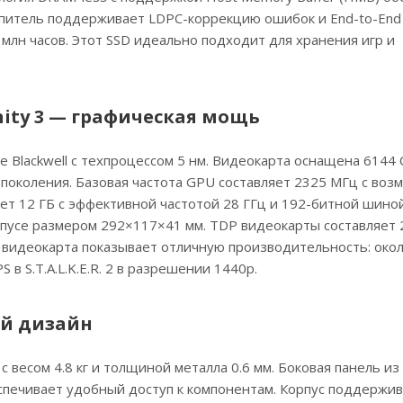
опитель поддерживает LDPC-коррекцию ошибок и End-to-End
 млн часов. Этот SSD идеально подходит для хранения игр и
inity 3 — графическая мощь
уре Blackwell с техпроцессом 5 нм. Видеокарта оснащена 6144
поколения. Базовая частота GPU составляет 2325 МГц с во
т 12 ГБ с эффективной частотой 28 ГГц и 192-битной шиной
пусе размером 292×117×41 мм. TDP видеокарты составляет 2
ах видеокарта показывает отличную производительность: окол
 в S.T.A.L.K.E.R. 2 в разрешении 1440p.
ый дизайн
 весом 4.8 кг и толщиной металла 0.6 мм. Боковая панель из
еспечивает удобный доступ к компонентам. Корпус поддержи