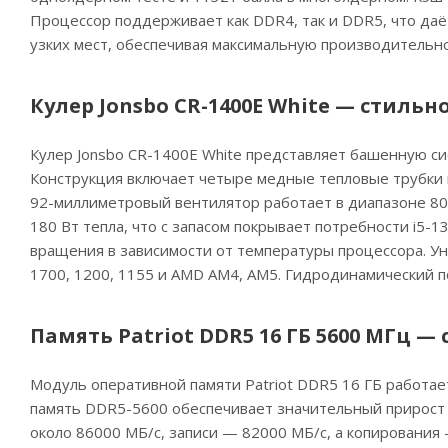
Процессор поддерживает как DDR4, так и DDR5, что даёт
узких мест, обеспечивая максимальную производительн
Кулер Jonsbo CR-1400E White — стиль
Кулер Jonsbo CR-1400E White представляет башенную си
Конструкция включает четыре медные тепловые трубки 
92-миллиметровый вентилятор работает в диапазоне 800
180 Вт тепла, что с запасом покрывает потребности i5-
вращения в зависимости от температуры процессора. Ун
1700, 1200, 1155 и AMD AM4, AM5. Гидродинамический п
Память Patriot DDR5 16 ГБ 5600 МГц —
Модуль оперативной памяти Patriot DDR5 16 ГБ работае
память DDR5-5600 обеспечивает значительный прирост п
около 86000 МБ/с, записи — 82000 МБ/с, а копировани