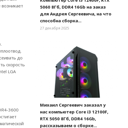
Компьютер Core i5 12400F, RTX
е возникает
5060 8Гб, DDR4 16Gb на заказ
для Андрея Сергеевича, на что
способна сборка...
27 декабря 2025
.
еплоотвод.
сеивать до
ать скорость
tel LGA
Михаил Сергеевич заказал у
DDR4-3600
нас компьютер Core i3 12100F,
остигает
RTX 5050 8Гб, DDR4 16Gb,
оматической
рассказываем о сборке...