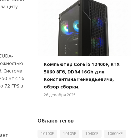
 защиту
 CUDA-
зможностью
Компьютер Core i5 12400F, RTX
. Система
5060 8Гб, DDR4 16Gb для
50 Вт с 16-
Константина Геннадьевича,
о 72 FPS в
обзор сборки.
26 декабря 2025
Облако тегов
10100F
10105F
10400F
10600KF
вает