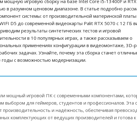
м мощную игровую сборку на базе Intel Core i5-13400F и RTX
ью в разумном ценовом диапазоне. В статье подробно расс
омпонент системы: от производительной материнской плат
IFI D5 до современной видеокарты Palit RTX 5070 с 12 ГБ 
риводим результаты синтетических тестов и игровой
ительности в 10 популярных играх, а также рассказываем о
ональных применениях конфигурации в видеомонтаже, 3D-
 рабочих задачах. Узнайте, почему эта сборка станет отличн
е годы с возможностью модернизации.
ли мощный игровой ПК с современными компонентами, кото
м выбором для геймеров, студентов и профессионалов. Эта 
яет производительность и надёжность, обеспечивая превосхо
енных комплектующих от ведущих производителей и готова к