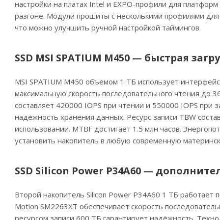
настройки на платах Intel и EXPO-профили для платфор
разгоне. Модули прошиты с несколькими профилями для 
что можно улучшить ручной настройкой таймингов.
SSD MSI SPATIUM M450 — быстрая загр
MSI SPATIUM M450 объемом 1 ТБ использует интерфейс P
максимальную скорость последовательного чтения до 36
составляет 420000 IOPS при чтении и 550000 IOPS при 
надёжность хранения данных. Ресурс записи TBW состав
использовании. MTBF достигает 1.5 млн часов. Энергоп
установить накопитель в любую современную материнск
SSD Silicon Power P34A60 — дополнит
Второй накопитель Silicon Power P34A60 1 ТБ работает п
Motion SM2263XT обеспечивает скорость последовательн
ресурсом записи 600 ТБ гарантирует надёжность. Техно