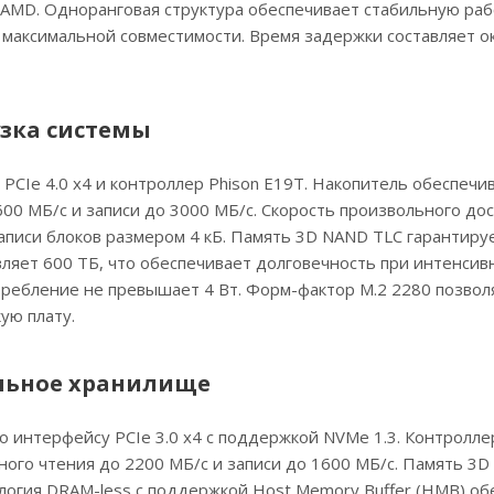
м AMD. Одноранговая структура обеспечивает стабильную раб
максимальной совместимости. Время задержки составляет око
узка системы
CIe 4.0 x4 и контроллер Phison E19T. Накопитель обеспечи
00 МБ/с и записи до 3000 МБ/с. Скорость произвольного до
записи блоков размером 4 кБ. Память 3D NAND TLC гарантиру
ляет 600 ТБ, что обеспечивает долговечность при интенсив
отребление не превышает 4 Вт. Форм-фактор M.2 2280 позвол
ую плату.
ельное хранилище
о интерфейсу PCIe 3.0 x4 с поддержкой NVMe 1.3. Контроллер 
ого чтения до 2200 МБ/с и записи до 1600 МБ/с. Память 3D
логия DRAM-less с поддержкой Host Memory Buffer (HMB) об