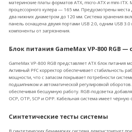
материнские платы форматов ATX, micro-ATX и mini-ITX.
процессорного кулера — 165 мм. Предусмотрены места д
два нижних диаметром до 120 мм. Система хранения вклю
панель оснащена двумя портами USB 2.0, одним USB 3
компоненты от загрязнения.
Блок питания GameMax VP-800 RGB —
GameMax VP-800 RGB представляет ATX блок питания мо
Активный PFC корректор обеспечивает стабильность раб
мощности, что с запасом покрывает потребности систе
подшипником и автоматической регулировкой оборотов.
обеспечивая бесшумную работу. RGB-подсветка добавля
OCP, OTP, SCP и OPP. Кабельная система имеет чёрную 
Синтетические тесты системы
В синтетических бенчмарках система демонстрирует пре