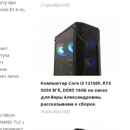
оту при
27 декабря 2025
ло 81.6 нс,
вает
ступа
ет
ном
яет легко
Компьютер Core i3 12100F, RTX
5050 8Гб, DDR5 16Gb на заказ
для Веры Александровны,
рассказываем о сборке.
26 декабря 2025
Silicon
 NAND TLC с
еспечивает