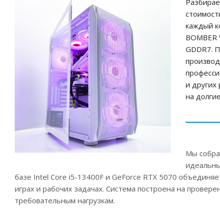
Разбирае
стоимост
каждый к
BOMBER W
GDDR7. П
производ
професси
и других
на долги
Мы собра
идеальны
базе Intel Core i5-13400F и GeForce RTX 5070 объедин
играх и рабочих задачах. Система построена на провер
требовательным нагрузкам.