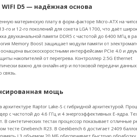
 WIFI D5 — надёжная основа
ную материнскую плату в форм-факторе Micro-ATX на чипсет
13-го и 12-го поколений для сокета LGA 1700, что даёт шир
а двухканальной памяти DDR5 с частотой до 6400 МГц в ра
логия Memory Boost защищает модули памяти от электромаг
а оснащена высокоскоростными интерфейсами PCIe 4.0 и дву
защиты накопителей от перегрева. Контроллер 2.5G Ethernet
тически важно для онлайн-игр и потоковой передачи данных
 связь.
лансированная мощь
на архитектуре Raptor Lake-S с гибридной архитектурой. Про
дер с частотой до 4.6 ГГц и 4 энергоэффективных E-ядра. Т
т. В синтетических тестах процессор показывает отличные р
м тесте Cinebench R23. В Geekbench 6 достигает 2409 балло
-память L3 объемом 20 МБ обеспечивает быструю обработку