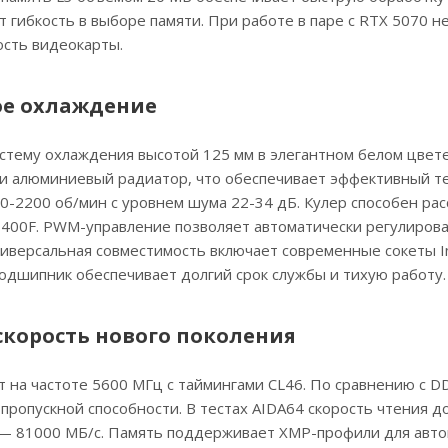
 гибкость в выборе памяти. При работе в паре с RTX 5070 н
ость видеокарты.
ное охлаждение
стему охлаждения высотой 125 мм в элегантном белом цвете
и алюминиевый радиатор, что обеспечивает эффективный т
-2200 об/мин с уровнем шума 22-34 дБ. Кулер способен рас
13400F. PWM-управление позволяет автоматически регулиров
иверсальная совместимость включает современные сокеты In
одшипник обеспечивает долгий срок службы и тихую работу.
 скорость нового поколения
т на частоте 5600 МГц с таймингами CL46. По сравнению с 
ропускной способности. В тестах AIDA64 скорость чтения д
я — 81000 МБ/с. Память поддерживает XMP-профили для авт