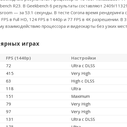
bench R23. В Geekbench 6 результаты составляют 2409/11321
ssroom — за 53.1 секунды. В тесте Corona время рендеринга 
PS в Full HD, 124 FPS в 1440p и 77 FPS в 4K разрешении. В 
му взаимодействию процессора и видеокарты без узких мест
лярных играх
FPS (1440p)
Настройки
72
Ultra с DLSS
415
Very High
63
High с DLSS
118
Ultra
151
Maximum
79
Very High
97
Very High
131
Ultra с DLSS
175
Ultra