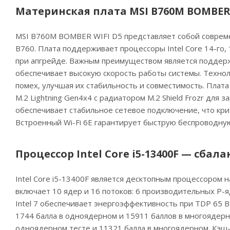
Материнская плата MSI B760M BOMBER
MSI B760M BOMBER WIFI D5 представляет собой современ
B760. Плата поддерживает процессоры Intel Core 14-го, 
при апгрейде. Важным преимуществом является поддержк
обеспечивает высокую скорость работы системы. Техно
помех, улучшая их стабильность и совместимость. Плат
M.2 Lightning Gen4x4 с радиатором M.2 Shield Frozr для 
обеспечивает стабильное сетевое подключение, что кри
Встроенный Wi-Fi 6E гарантирует быструю беспроводную
Процессор Intel Core i5-13400F — сба
Intel Core i5-13400F является десктопным процессором 
включает 10 ядер и 16 потоков: 6 производительных P-я
Intel 7 обеспечивает энергоэффективность при TDP 65 В
1744 балла в одноядерном и 15911 баллов в многоядерно
одноядерном тесте и 11321 балла в многоядерном. Кэш