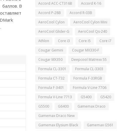
Accord ACC-CT316B
Accord K-16
 баллов. В
составляет
Accord P-28B
Accord R-03B
3DMark
AeroCool Cylon
AeroCool Cylon Mini
.
AeroCool Glider-G
AeroCool Qs-240
Athlon
Core i3
Core i5
Core i7
Cougar Gemini
Cougar MX330-F
Cougar MX350
Deepcool Matrexx 55
Formula CL-3301
Formula CL-3303
Formula CT-732
Formula F-33RGB
Formula F-3401
Formula V-Line 7706
Formula V-Line 7713
G5400
G5420
G5500
G6400
Gamemax Draco
Gamemax Draco New
Gamemax Elysium Black
Gamemax G561