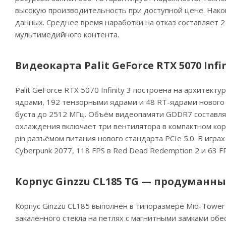
высокую производительность при доступной цене. Нак
данных. Среднее время наработки на отказ составляет 2
мультимедийного контента.
Видеокарта Palit GeForce RTX 5070 Inf
Palit GeForce RTX 5070 Infinity 3 построена на архитект
ядрами, 192 тензорными ядрами и 48 RT-ядрами нового 
буста до 2512 МГц. Объём видеопамяти GDDR7 составляе
охлаждения включает три вентилятора в компактном кор
pin разъёмом питания нового стандарта PCIe 5.0. В игр
Cyberpunk 2077, 118 FPS в Red Dead Redemption 2 и 63 FPS
Корпус Ginzzu CL185 TG — продуманн
Корпус Ginzzu CL185 выполнен в типоразмере Mid-Tower с
закалённого стекла на петлях с магнитными замками об