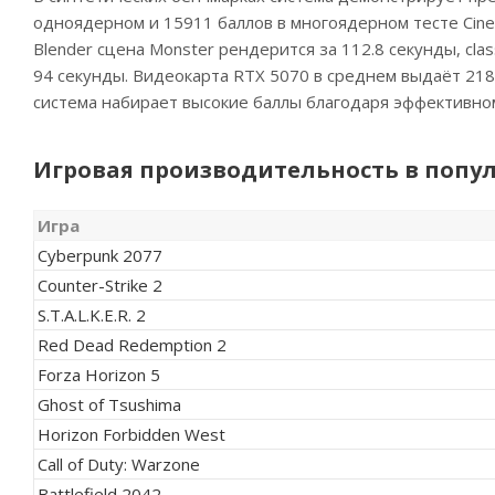
одноядерном и 15911 баллов в многоядерном тесте Cine
Blender сцена Monster рендерится за 112.8 секунды, cla
94 секунды. Видеокарта RTX 5070 в среднем выдаёт 218 F
система набирает высокие баллы благодаря эффективно
Игровая производительность в попу
Игра
Cyberpunk 2077
Counter-Strike 2
S.T.A.L.K.E.R. 2
Red Dead Redemption 2
Forza Horizon 5
Ghost of Tsushima
Horizon Forbidden West
Call of Duty: Warzone
Battlefield 2042