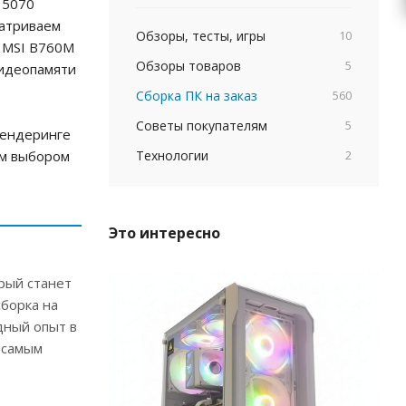
 5070
матриваем
Обзоры, тесты, игры
10
ы MSI B760M
Обзоры товаров
5
видеопамяти
Сборка ПК на заказ
560
Советы покупателям
5
рендеринге
ым выбором
Технологии
2
Это интересно
рый станет
сборка на
дный опыт в
 самым