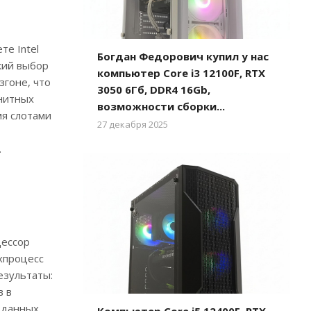
е Intel
Богдан Федорович купил у нас
окий выбор
компьютер Core i3 12100F, RTX
згоне, что
3050 6Гб, DDR4 16Gb,
нитных
возможности сборки...
мя слотами
27 декабря 2025
.
цессор
ехпроцесс
езультаты:
в в
 данных.