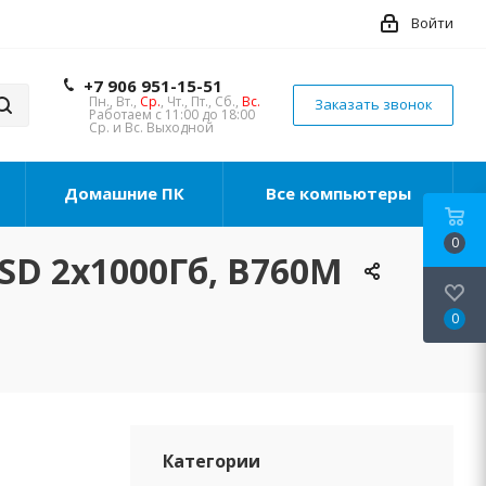
Войти
+7 906 951-15-51
Пн., Вт.,
Ср.
, Чт., Пт., Сб.,
Вс.
Заказать звонок
Работаем с 11:00 до 18:00
Ср. и Вс. Выходной
Домашние ПК
Все компьютеры
0
SSD 2х1000Гб, B760M
0
Категории