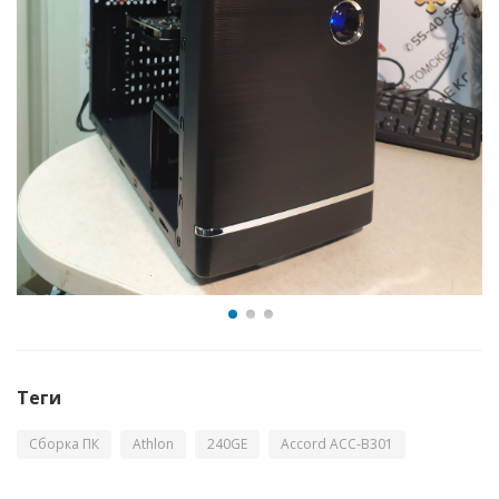
Теги
Сборка ПК
Athlon
240GE
Accord ACC-B301