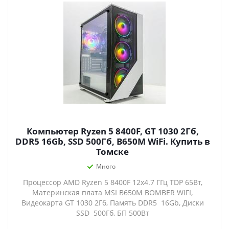
Компьютер Ryzen 5 8400F, GT 1030 2Гб,
DDR5 16Gb, SSD 500Гб, B650M WiFi. Купить в
Томске
Много
Процессор AMD Ryzen 5 8400F 12x4.7 ГГц TDP 65Вт,
Материнская плата MSI B650M BOMBER WIFI,
Видеокарта GT 1030 2Гб, Память DDR5 16Gb, Диски
SSD 500Гб, БП 500Вт