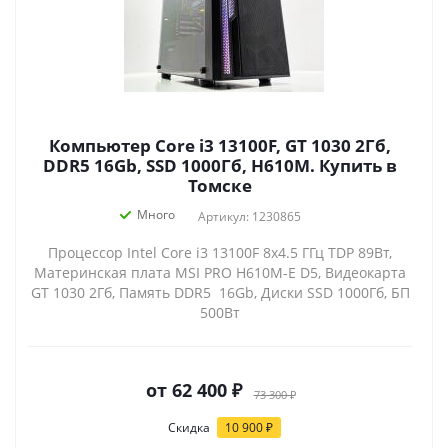
Компьютер Core i3 13100F, GT 1030 2Гб,
DDR5 16Gb, SSD 1000Гб, H610M. Купить в
Томске
Много
Артикул: 1230865
Процессор Intel Core i3 13100F 8x4.5 ГГц TDP 89Вт,
Материнская плата MSI PRO H610M-E D5, Видеокарта
GT 1030 2Гб, Память DDR5 16Gb, Диски SSD 1000Гб, БП
500Вт
от
62 400 ₽
73 300 ₽
Скидка
10 900 ₽