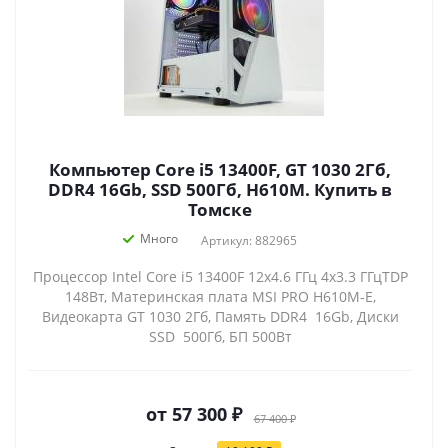
Компьютер Core i5 13400F, GT 1030 2Гб,
DDR4 16Gb, SSD 500Гб, H610M. Купить в
Томске
Много
Артикул: 882965
Процессор Intel Core i5 13400F 12x4.6 ГГц 4x3.3 ГГцTDP
148Вт, Материнская плата MSI PRO H610M-E,
Видеокарта GT 1030 2Гб, Память DDR4 16Gb, Диски
SSD 500Гб, БП 500Вт
от
57 300 ₽
67 400 ₽