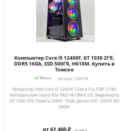
Компьютер Core i5 12400F, GT 1030 2Гб,
DDR5 16Gb, SSD 500Гб, H610M. Купить в
Томске
Много
Артикул: 1230758
Процессор Intel Core i5 12400F 12x4.4 ГГц TDP 117Вт,
Материнская плата MSI PRO H610M-E D5, Видеокарта
GT 1030 2Гб, Память DDR5 16Gb, Диски SSD 500Гб, БП
500Вт
от
61 400 ₽
72 200 ₽