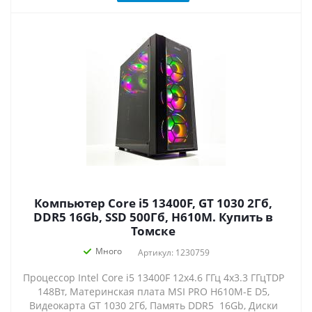
Компьютер Core i5 13400F, GT 1030 2Гб,
DDR5 16Gb, SSD 500Гб, H610M. Купить в
Томске
Много
Артикул: 1230759
Процессор Intel Core i5 13400F 12x4.6 ГГц 4x3.3 ГГцTDP
148Вт, Материнская плата MSI PRO H610M-E D5,
Видеокарта GT 1030 2Гб, Память DDR5 16Gb, Диски