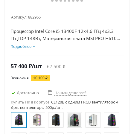
Артикул:
882965
Процессор Intel Core i5 13400F 12x4.6 ГГц 4x3.3
ГГцTDP 148Вт, Материнская плата MSI PRO H610M-
E, Видеокарта GT 1030 2Гб, Память DDR4 16Gb,
Подробнее
Диски SSD 500Гб, БП 500Вт
57 400
₽
/шт
67 500
₽
Экономия
10 100
₽
Достаточно
Нашли дешевле?
Купить ПК в корпусе:
CL120B c одним FRGB вентилятором.
Доп. вентиляторы 500р./шт.