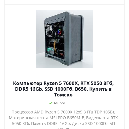
Компьютер Ryzen 5 7600X, RTX 5050 8Гб,
DDR5 16Gb, SSD 1000Гб, B650. Купить в
Томске
Много
Процессор AMD Ryzen 5 7600X 12x5.3 ГГц TDP 105Вт,
Материнская плата MSI PRO B650M-B, Видеокарта RTX
5050 8Гб, Память DDR5 16Gb, Диски SSD 1000Гб, БП