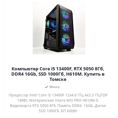
Компьютер Core i5 13400F, RTX 5050 8Гб,
DDR4 16Gb, SSD 1000Гб, H610M. Купить в
Томске
Много
Процессор Intel Core i5 13400F 12x4.6 ГГц 4x3.3 ГГцTDP
148Вт, Материнская плата MSI PRO H610M-E,
Видеокарта RTX 5050 8Гб, Память DDR4 16Gb, Диски
SSD 1000Гб, БП 600Вт