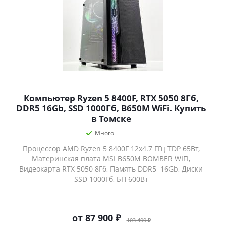
Компьютер Ryzen 5 8400F, RTX 5050 8Гб,
DDR5 16Gb, SSD 1000Гб, B650M WiFi. Купить
в Томске
Много
Процессор AMD Ryzen 5 8400F 12x4.7 ГГц TDP 65Вт,
Материнская плата MSI B650M BOMBER WIFI,
Видеокарта RTX 5050 8Гб, Память DDR5 16Gb, Диски
SSD 1000Гб, БП 600Вт
от
87 900 ₽
103 400 ₽