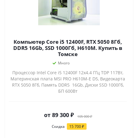
Компьютер Core i5 12400F, RTX 5050 8Гб,
DDR5 16Gb, SSD 1000Гб, H610M. Купить в
Томске
Много
Процессор Intel Core i5 12400F 12x4.4 ГГц TDP 117Вт,
Материнская плата MSI PRO H610M-E D5, Видеокарта
RTX 5050 8Гб, Память DDR5 16Gb, Диски SSD 1000Гб,
БП 600Вт
от
89 300 ₽
105 000 ₽
Скидка
15 700 ₽