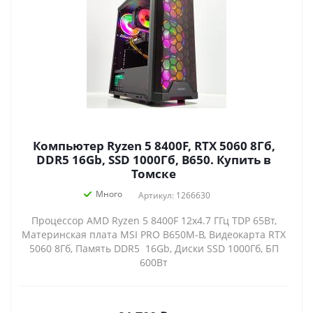
Компьютер Ryzen 5 8400F, RTX 5060 8Гб,
DDR5 16Gb, SSD 1000Гб, B650. Купить в
Томске
Много
Артикул: 1266630
Процессор AMD Ryzen 5 8400F 12x4.7 ГГц TDP 65Вт,
Материнская плата MSI PRO B650M-B, Видеокарта RTX
5060 8Гб, Память DDR5 16Gb, Диски SSD 1000Гб, БП
600Вт