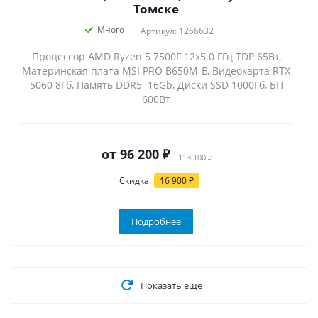
Томске
Много
Артикул: 1266632
Процессор AMD Ryzen 5 7500F 12x5.0 ГГц TDP 65Вт,
Материнская плата MSI PRO B650M-B, Видеокарта RTX
5060 8Гб, Память DDR5 16Gb, Диски SSD 1000Гб, БП
600Вт
от
96 200 ₽
113 100 ₽
Скидка
16 900 ₽
Подробнее
Показать еще