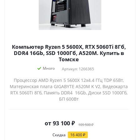
Компьютер Ryzen 5 5600X, RTX 5060Ti 8Гб,
DDR4 16Gb, SSD 1000Гб, A520M. Купить в
Томске
Много
Артикул: 1266365
Процессор AMD Ryzen 5 5600X 12x4.4 ГГц TDP 65Вт,
Материнская плата GIGABYTE A520M K V2, Видеокарта
RTX 5060Ti 8Гб, Память DDR4 16Gb, Диски SSD 1000Гб,
БП 600Вт
от
93 100 ₽
109 500 ₽
Скидка
16 400 ₽