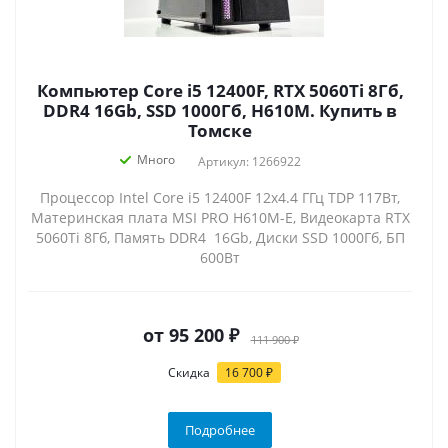
Компьютер Core i5 12400F, RTX 5060Ti 8Гб,
DDR4 16Gb, SSD 1000Гб, H610M. Купить в
Томске
Много
Артикул: 1266922
Процессор Intel Core i5 12400F 12x4.4 ГГц TDP 117Вт,
Материнская плата MSI PRO H610M-E, Видеокарта RTX
5060Ti 8Гб, Память DDR4 16Gb, Диски SSD 1000Гб, БП
600Вт
от
95 200 ₽
111 900 ₽
Скидка
16 700 ₽
Подробнее