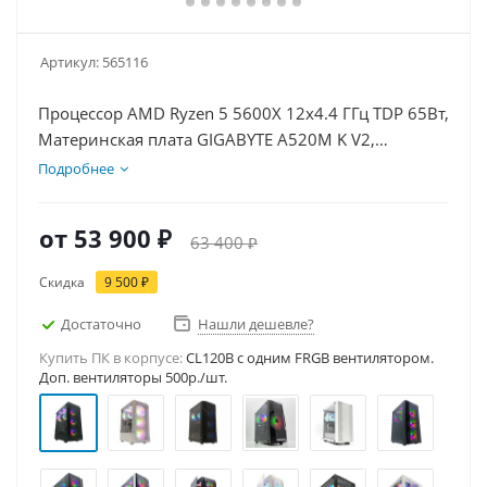
Артикул:
565116
Процессор AMD Ryzen 5 5600X 12x4.4 ГГц TDP 65Вт,
Материнская плата GIGABYTE A520M K V2,
Видеокарта GT 1030 2Гб, Память DDR4 16Gb,
Подробнее
Диски SSD 500Гб, БП 500Вт
от
53 900 ₽
63 400 ₽
Скидка
9 500 ₽
Достаточно
Нашли дешевле?
Купить ПК в корпусе:
CL120B c одним FRGB вентилятором.
Доп. вентиляторы 500р./шт.