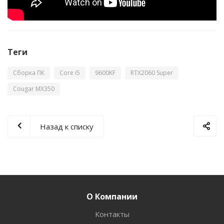
Теги
Сборка ПК
Core i5
9600KF
RTX2060 Super
Cougar MX350
Назад к списку
О Компании
Контакты