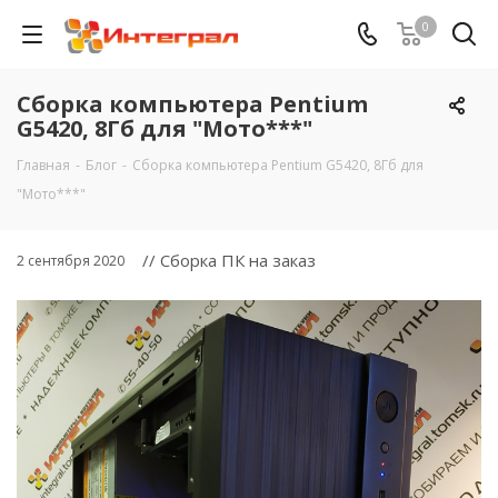
0
Сборка компьютера Pentium
G5420, 8Гб для "Мото***"
Главная
-
Блог
-
Сборка компьютера Pentium G5420, 8Гб для
"Мото***"
// Сборка ПК на заказ
2 сентября 2020