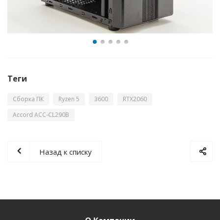
Теги
Сборка ПК
Ryzen 5
3600
RTX2060
Accord ACC-CL290B
Назад к списку