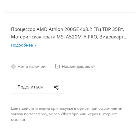
Процессор AMD Athlon 200GE 4x3.2 ГГц TDP 35Вт,
Материнская плата MSI A520M-A PRO, Видеокарта
UltraHD 1Гб, Память DDR4 8Gb, Диски SSD 500Гб
Подробнее
+ HDD 1Тб, БП 400Вт
Нет в наличии
Нашли дешевле?
Поделиться
Цена действительна при покупке в офисе, при оформлении
заказа по телефону, через WhatsApp или через интернет-
магазин.