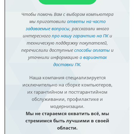
Чтобы помочь Вам с выбором компьютера
мы приготовили
ответы на часто
задаваемые вопросы
, рассказали много
интересного
про нашу гарантию на ПК
и
техническую поддержку покупателей,
перечислили доступные
способы оплаты
и
уточнили информацию
о вариантах
доставки ПК
.
Наша компания специализируется
исключительно на сборке компьютеров,
их гарантийном и постгарантийном
обслуживании, профилактике и
модернизации.
Мы не стараемся охватить всё, мы
стремимся быть лучшими в своей
области.