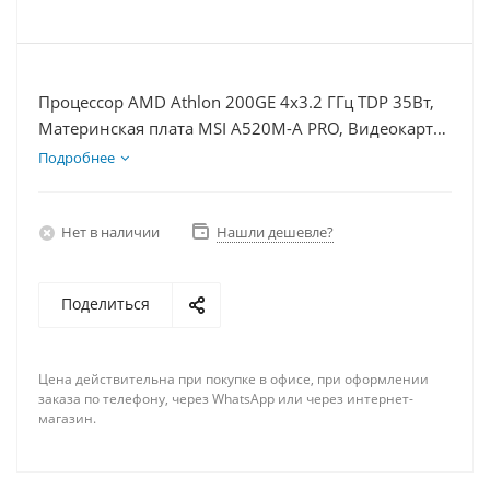
Процессор AMD Athlon 200GE 4x3.2 ГГц TDP 35Вт,
Материнская плата MSI A520M-A PRO, Видеокарта
UltraHD 1Гб, Память DDR4 16Gb, Диски SSD
Подробнее
1000Гб + HDD 1Тб, БП 400Вт
Нет в наличии
Нашли дешевле?
Поделиться
Цена действительна при покупке в офисе, при оформлении
заказа по телефону, через WhatsApp или через интернет-
магазин.