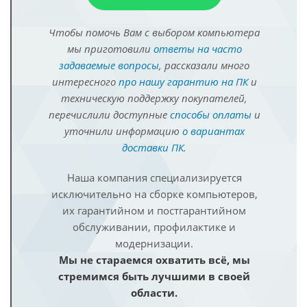
Чтобы помочь Вам с выбором компьютера
мы приготовили
ответы на часто
задаваемые вопросы
, рассказали много
интересного
про нашу гарантию на ПК
и
техническую поддержку покупателей,
перечислили доступные
способы оплаты
и
уточнили информацию
о вариантах
доставки ПК
.
Наша компания специализируется
исключительно на сборке компьютеров,
их гарантийном и постгарантийном
обслуживании, профилактике и
модернизации.
Мы не стараемся охватить всё, мы
стремимся быть лучшими в своей
области.