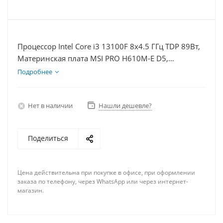
Процессор Intel Core i3 13100F 8x4.5 ГГц TDP 89Вт,
Материнская плата MSI PRO H610M-E D5,
Видеокарта GT 1030 2Гб, Память DDR5 32Gb,
Подробнее
Диски SSD 500Гб + HDD 1Тб, БП 500Вт
Нет в наличии
Нашли дешевле?
Поделиться
Цена действительна при покупке в офисе, при оформлении
заказа по телефону, через WhatsApp или через интернет-
магазин.