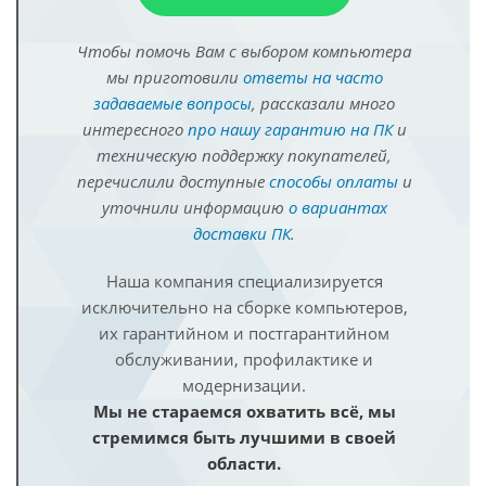
Чтобы помочь Вам с выбором компьютера
мы приготовили
ответы на часто
задаваемые вопросы
, рассказали много
интересного
про нашу гарантию на ПК
и
техническую поддержку покупателей,
перечислили доступные
способы оплаты
и
уточнили информацию
о вариантах
доставки ПК
.
Наша компания специализируется
исключительно на сборке компьютеров,
их гарантийном и постгарантийном
обслуживании, профилактике и
модернизации.
Мы не стараемся охватить всё, мы
стремимся быть лучшими в своей
области.