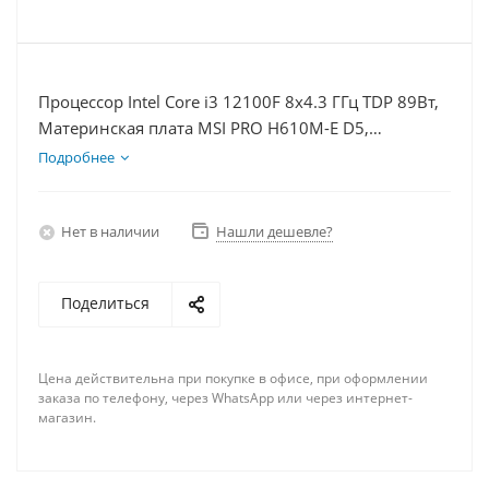
Процессор Intel Core i3 12100F 8x4.3 ГГц TDP 89Вт,
Материнская плата MSI PRO H610M-E D5,
Видеокарта GT 1030 2Гб, Память DDR5 32Gb,
Подробнее
Диски SSD 500Гб + HDD 1Тб, БП 500Вт
Нет в наличии
Нашли дешевле?
Поделиться
Цена действительна при покупке в офисе, при оформлении
заказа по телефону, через WhatsApp или через интернет-
магазин.