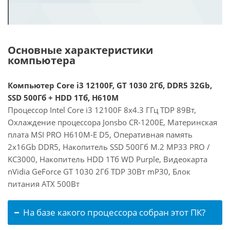
Основные характеристики
компьютера
Компьютер Core i3 12100F, GT 1030 2Гб, DDR5 32Gb,
SSD 500Гб + HDD 1Тб, H610M
Процессор Intel Core i3 12100F 8x4.3 ГГц TDP 89Вт,
Охлаждение процессора Jonsbo CR-1200E, Материнская
плата MSI PRO H610M-E D5, Оперативная память
2x16Gb DDR5, Накопитель SSD 500Гб M.2 MP33 PRO /
KC3000, Накопитель HDD 1Тб WD Purple, Видеокарта
nVidia GeForce GT 1030 2Гб TDP 30Вт mP30, Блок
питания ATX 500Вт
На базе какого процессора собран этот ПК?