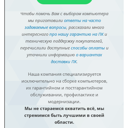
Чтобы помочь Вам с выбором компьютера
мы приготовили
ответы на часто
задаваемые вопросы
, рассказали много
интересного
про нашу гарантию на ПК
и
техническую поддержку покупателей,
перечислили доступные
способы оплаты
и
уточнили информацию
о вариантах
доставки ПК
.
Наша компания специализируется
исключительно на сборке компьютеров,
их гарантийном и постгарантийном
обслуживании, профилактике и
модернизации.
Мы не стараемся охватить всё, мы
стремимся быть лучшими в своей
области.