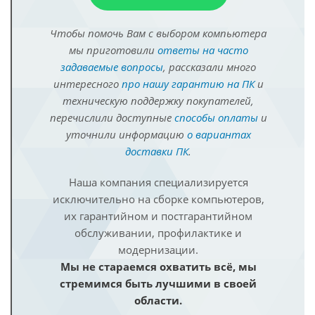
Чтобы помочь Вам с выбором компьютера
мы приготовили
ответы на часто
задаваемые вопросы
, рассказали много
интересного
про нашу гарантию на ПК
и
техническую поддержку покупателей,
перечислили доступные
способы оплаты
и
уточнили информацию
о вариантах
доставки ПК
.
Наша компания специализируется
исключительно на сборке компьютеров,
их гарантийном и постгарантийном
обслуживании, профилактике и
модернизации.
Мы не стараемся охватить всё, мы
стремимся быть лучшими в своей
области.