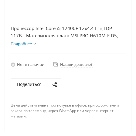
Процессор Intel Core i5 12400F 12x4.4 ГГц TDP
117Вт, Материнская плата MSI PRO H610M-E D5,
Видеокарта GTX 1650 4Гб, Память DDR5 16Gb,
Подробнее
Диски SSD 500Гб + HDD 2Тб, БП 500Вт
Нет в наличии
Нашли дешевле?
Поделиться
Цена действительна при покупке в офисе, при оформлении
заказа по телефону, через WhatsApp или через интернет-
магазин.