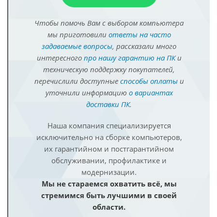
Чтобы помочь Вам с выбором компьютера
мы приготовили
ответы на часто
задаваемые вопросы
, рассказали много
интересного
про нашу гарантию на ПК
и
техническую поддержку покупателей,
перечислили доступные
способы оплаты
и
уточнили информацию
о вариантах
доставки ПК
.
Наша компания специализируется
исключительно на сборке компьютеров,
их гарантийном и постгарантийном
обслуживании, профилактике и
модернизации.
Мы не стараемся охватить всё, мы
стремимся быть лучшими в своей
области.