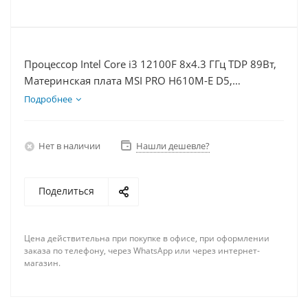
Процессор Intel Core i3 12100F 8x4.3 ГГц TDP 89Вт,
Материнская плата MSI PRO H610M-E D5,
Видеокарта RTX 3050 6Гб, Память DDR5 16Gb,
Подробнее
Диски SSD 500Гб + HDD 2Тб, БП 500Вт
Нет в наличии
Нашли дешевле?
Поделиться
Цена действительна при покупке в офисе, при оформлении
заказа по телефону, через WhatsApp или через интернет-
магазин.