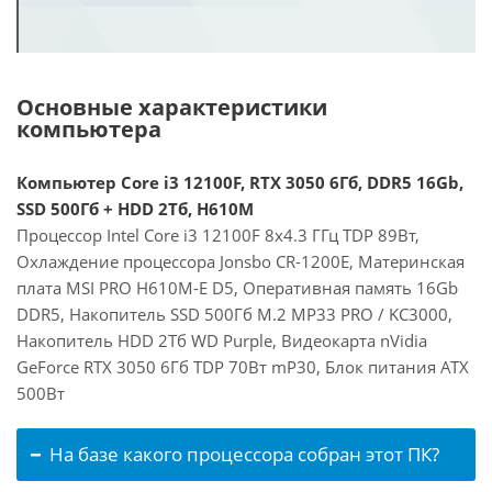
Основные характеристики
компьютера
Компьютер Core i3 12100F, RTX 3050 6Гб, DDR5 16Gb,
SSD 500Гб + HDD 2Тб, H610M
Процессор Intel Core i3 12100F 8x4.3 ГГц TDP 89Вт,
Охлаждение процессора Jonsbo CR-1200E, Материнская
плата MSI PRO H610M-E D5, Оперативная память 16Gb
DDR5, Накопитель SSD 500Гб M.2 MP33 PRO / KC3000,
Накопитель HDD 2Тб WD Purple, Видеокарта nVidia
GeForce RTX 3050 6Гб TDP 70Вт mP30, Блок питания ATX
500Вт
На базе какого процессора собран этот ПК?