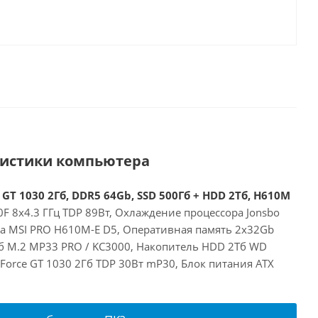
ристики компьютера
 GT 1030 2Гб, DDR5 64Gb, SSD 500Гб + HDD 2Тб, H610M
00F 8x4.3 ГГц TDP 89Вт, Охлаждение процессора Jonsbo
та MSI PRO H610M-E D5, Оперативная память 2x32Gb
б M.2 MP33 PRO / KC3000, Накопитель HDD 2Тб WD
eForce GT 1030 2Гб TDP 30Вт mP30, Блок питания ATX