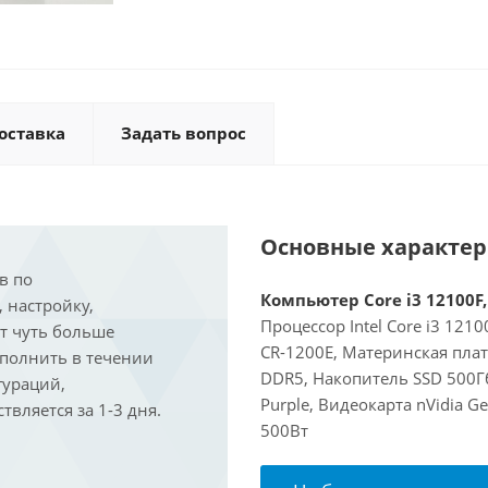
оставка
Задать вопрос
Основные характе
в по
Компьютер Core i3 12100F,
, настройку,
Процессор Intel Core i3 121
ит чуть больше
CR-1200E, Материнская пла
ыполнить в течении
DDR5, Накопитель SSD 500Г
гураций,
Purple, Видеокарта nVidia G
вляется за 1-3 дня.
500Вт