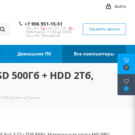
Войти
+7 906 951-15-51
Пн., Вт.,
Ср.
, Чт., Пт., Сб.,
Вс.
Заказать звонок
Работаем с 11:00 до 18:00
Ср. и Вс. Выходной
Домашние ПК
Все компьютеры
0
SD 500Гб + HDD 2Тб,
0
610M. Купить в Томске
0F 8x4.3 ГГц TDP 89Вт, Материнская плата MSI PRO