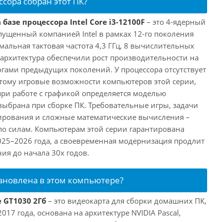
ссора собран этот ПК?
базе процессора Intel Core i3-12100F
– это 4-ядерный
пущенный компанией Intel в рамках 12-го поколения
имальная тактовая частота 4,3 ГГц, 8 вычислительных
 архитектура обеспечили рост производительности на
огами предыдущих поколений. У процессора отсутствует
этому игровые возможности компьютеров этой серии,
при работе с графикой определяется моделью
выбрана при сборке ПК. Требовательные игры, задачи
ирования и сложные математические вычисления –
 по силам. Компьютерам этой серии гарантирована
025–2026 года, а своевременная модернизация продлит
ия до начала 30х годов.
тановлена в этом компьютере?
e GT1030 2Гб
– это видеокарта для сборки домашних ПК,
017 года, основана на архитектуре NVIDIA Pascal,