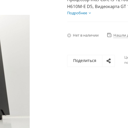
H610M-E D5, Видеокарта GT 
HDD 2Тб, БП 500Вт
Подробнее
Нет в наличии
Нашли 
Ц
Поделиться
по