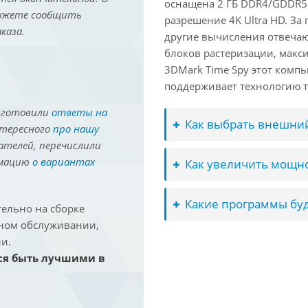
оснащена 2 ГБ DDR4/GDDR5
можете сообщить
разрешение 4K Ultra HD. За
каза.
другие вычисления отвечают
блоков растеризации, макс
3DMark Time Spy этот компь
поддерживает технологию т
иготовили
ответы на
Как выбрать внешний
нтересного
про нашу
ателей, перечислили
рмацию
о вариантах
Как увеличить мощно
Какие программы буд
ельно на сборке
йном обслуживании,
и.
ся быть лучшими в