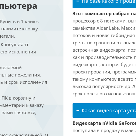
На базе какого проце
мпьютера
Этот компьютер собран на 
процессор с 8 потоками, вы
упить в 1 клик».
семейства Alder Lake. Макс
и нажмите кнопку
потоков и новая гибридная
детали.
треть, по сравнению с анал
. Консультант
встроенная видеокарта, по
 его исполнения
как и производительность 
видеокарты, которая будет 
 желаемой
проектирования, программ
льные пожелания.
такому компьютеру все это
ть и срок исполнения
высокая популярность до 2
срок полезного использован
ПК в корзину и
омментарии к заказу
Какая видеокарта ус
 вами свяжемся,
Видеокарта nVidia GeForc
поступила в продажу в мае 2
тся окончательной. О