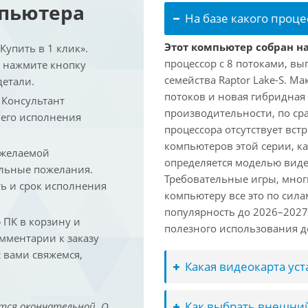
мпьютера
На базе какого проце
Этот компьютер собран на 
упить в 1 клик».
процессор с 8 потоками, вы
и нажмите кнопку
семейства Raptor Lake-S. М
детали.
потоков и новая гибридная
. Консультант
производительности, по ср
 его исполнения
процессора отсутствует вс
компьютеров этой серии, к
 желаемой
определяется моделью виде
льные пожелания.
Требовательные игры, мног
ть и срок исполнения
компьютеру все это по сил
популярность до 2026–2027
ПК в корзину и
полезного использования до
омментарии к заказу
 вами свяжемся,
Какая видеокарта ус
Как выбрать внешний
тся окончательной. О