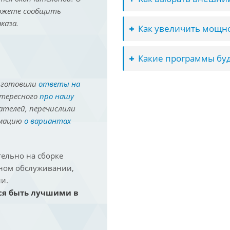
можете сообщить
каза.
Как увеличить мощно
Какие программы буд
иготовили
ответы на
нтересного
про нашу
ателей, перечислили
рмацию
о вариантах
ельно на сборке
йном обслуживании,
и.
ся быть лучшими в