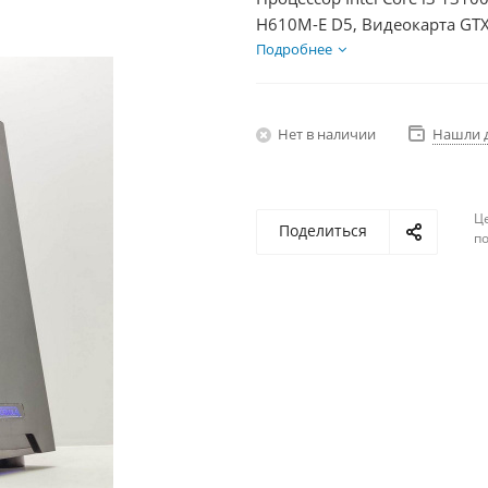
H610M-E D5, Видеокарта GTX
HDD 2Тб, БП 500Вт
Подробнее
Нет в наличии
Нашли 
Ц
Поделиться
по