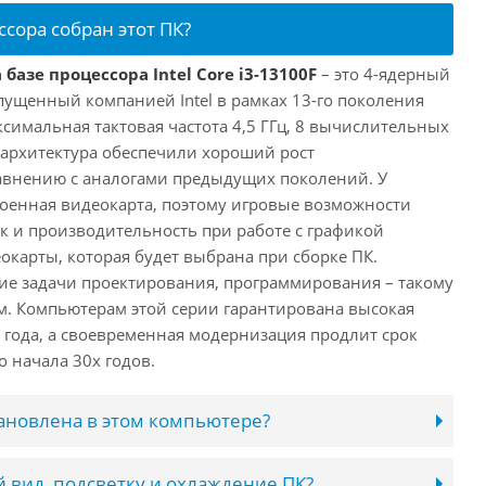
ссора собран этот ПК?
базе процессора Intel Core i3-13100F
– это 4-ядерный
пущенный компанией Intel в рамках 13-го поколения
аксимальная тактовая частота 4,5 ГГц, 8 вычислительных
 архитектура обеспечили хороший рост
авнению с аналогами предыдущих поколений. У
троенная видеокарта, поэтому игровые возможности
ак и производительность при работе с графикой
окарты, которая будет выбрана при сборке ПК.
ие задачи проектирования, программирования – такому
ам. Компьютерам этой серии гарантирована высокая
 года, а своевременная модернизация продлит срок
 начала 30х годов.
тановлена в этом компьютере?
 вид, подсветку и охлаждение ПК?