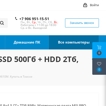
Войти
+7 906 951-15-51
Пн., Вт.,
Ср.
, Чт., Пт., Сб.,
Вс.
Заказать звонок
Работаем с 11:00 до 18:00
Ср. и Вс. Выходной
Домашние ПК
Все компьютеры
0
SSD 500Гб + HDD 2Тб,
0
 H610M. Купить в Томске
0F 8x4.5 ГГц TDP 89Вт, Материнская плата MSI PRO