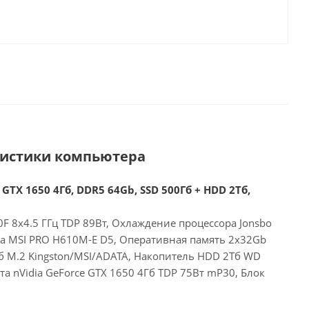
ристики компьютера
 GTX 1650 4Гб, DDR5 64Gb, SSD 500Гб + HDD 2Тб,
00F 8x4.5 ГГц TDP 89Вт, Охлаждение процессора Jonsbo
та MSI PRO H610M-E D5, Оперативная память 2x32Gb
б M.2 Kingston/MSI/ADATA, Накопитель HDD 2Тб WD
а nVidia GeForce GTX 1650 4Гб TDP 75Вт mP30, Блок