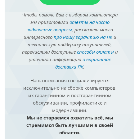
Чтобы помочь Вам с выбором компьютера
мы приготовили
ответы на часто
задаваемые вопросы
, рассказали много
интересного
про нашу гарантию на ПК
и
техническую поддержку покупателей,
перечислили доступные
способы оплаты
и
уточнили информацию
о вариантах
доставки ПК
.
Наша компания специализируется
исключительно на сборке компьютеров,
их гарантийном и постгарантийном
обслуживании, профилактике и
модернизации.
Мы не стараемся охватить всё, мы
стремимся быть лучшими в своей
области.