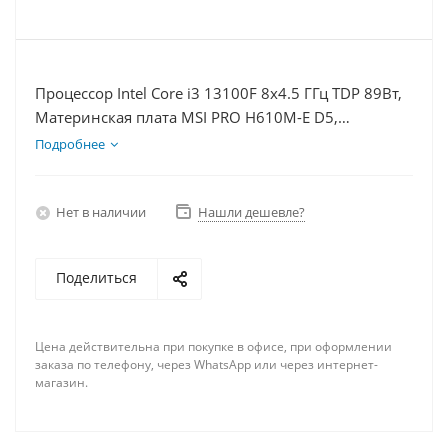
Процессор Intel Core i3 13100F 8x4.5 ГГц TDP 89Вт,
Материнская плата MSI PRO H610M-E D5,
Видеокарта RTX 3050 6Гб, Память DDR5 64Gb,
Подробнее
Диски SSD 500Гб + HDD 1Тб, БП 500Вт
Нет в наличии
Нашли дешевле?
Поделиться
Цена действительна при покупке в офисе, при оформлении
заказа по телефону, через WhatsApp или через интернет-
магазин.