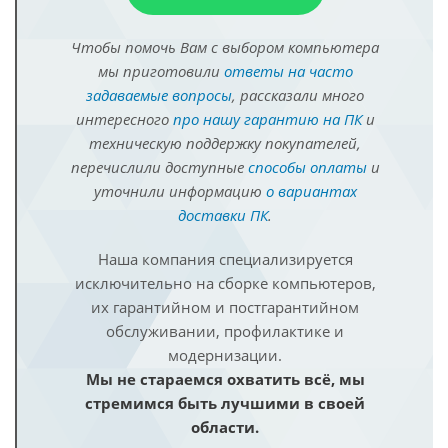
Чтобы помочь Вам с выбором компьютера
мы приготовили
ответы на часто
задаваемые вопросы
, рассказали много
интересного
про нашу гарантию на ПК
и
техническую поддержку покупателей,
перечислили доступные
способы оплаты
и
уточнили информацию
о вариантах
доставки ПК
.
Наша компания специализируется
исключительно на сборке компьютеров,
их гарантийном и постгарантийном
обслуживании, профилактике и
модернизации.
Мы не стараемся охватить всё, мы
стремимся быть лучшими в своей
области.