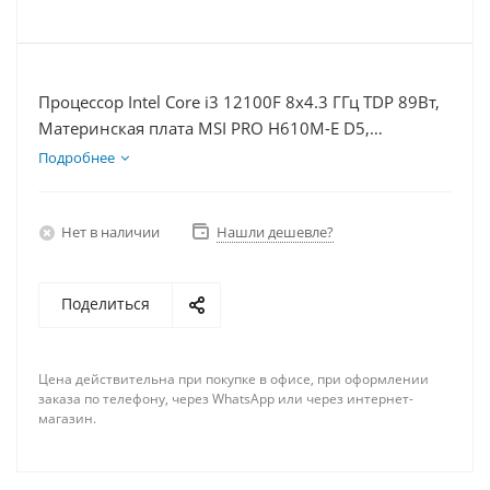
Процессор Intel Core i3 12100F 8x4.3 ГГц TDP 89Вт,
Материнская плата MSI PRO H610M-E D5,
Видеокарта RTX 3050 6Гб, Память DDR5 64Gb,
Подробнее
Диски SSD 500Гб + HDD 1Тб, БП 500Вт
Нет в наличии
Нашли дешевле?
Поделиться
Цена действительна при покупке в офисе, при оформлении
заказа по телефону, через WhatsApp или через интернет-
магазин.