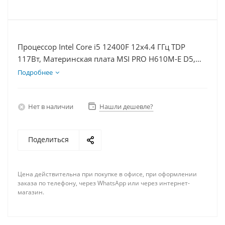
Процессор Intel Core i5 12400F 12x4.4 ГГц TDP
117Вт, Материнская плата MSI PRO H610M-E D5,
Видеокарта RTX 3050 6Гб, Память DDR5 64Gb,
Подробнее
Диски SSD 500Гб + HDD 2Тб, БП 500Вт
Нет в наличии
Нашли дешевле?
Поделиться
Цена действительна при покупке в офисе, при оформлении
заказа по телефону, через WhatsApp или через интернет-
магазин.