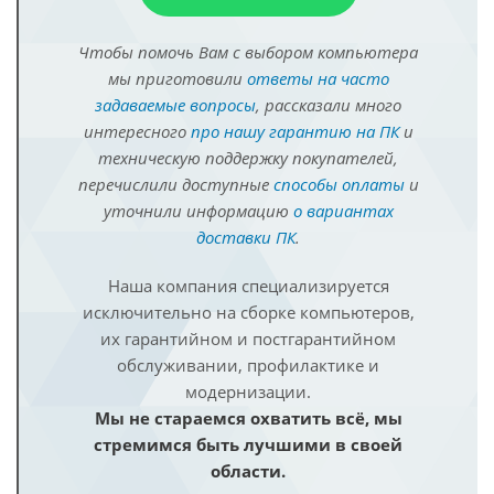
Чтобы помочь Вам с выбором компьютера
мы приготовили
ответы на часто
задаваемые вопросы
, рассказали много
интересного
про нашу гарантию на ПК
и
техническую поддержку покупателей,
перечислили доступные
способы оплаты
и
уточнили информацию
о вариантах
доставки ПК
.
Наша компания специализируется
исключительно на сборке компьютеров,
их гарантийном и постгарантийном
обслуживании, профилактике и
модернизации.
Мы не стараемся охватить всё, мы
стремимся быть лучшими в своей
области.