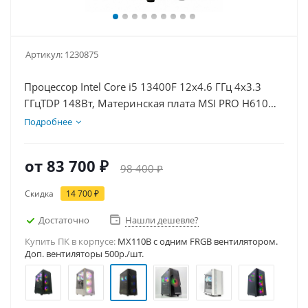
Артикул:
1230875
Процессор Intel Core i5 13400F 12x4.6 ГГц 4x3.3
ГГцTDP 148Вт, Материнская плата MSI PRO H610M-
E D5, Видеокарта GT 1030 2Гб, Память DDR5 16Gb,
Подробнее
Диски SSD 1000Гб + HDD 2Тб, БП 500Вт
от
83 700 ₽
98 400 ₽
Скидка
14 700 ₽
Достаточно
Нашли дешевле?
Купить ПК в корпусе:
MX110B c одним FRGB вентилятором.
Доп. вентиляторы 500р./шт.