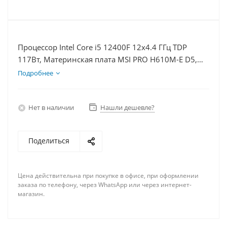
Процессор Intel Core i5 12400F 12x4.4 ГГц TDP
117Вт, Материнская плата MSI PRO H610M-E D5,
Видеокарта GTX 1650 4Гб, Память DDR5 16Gb,
Подробнее
Диски SSD 1000Гб + HDD 2Тб, БП 500Вт
Нет в наличии
Нашли дешевле?
Поделиться
Цена действительна при покупке в офисе, при оформлении
заказа по телефону, через WhatsApp или через интернет-
магазин.