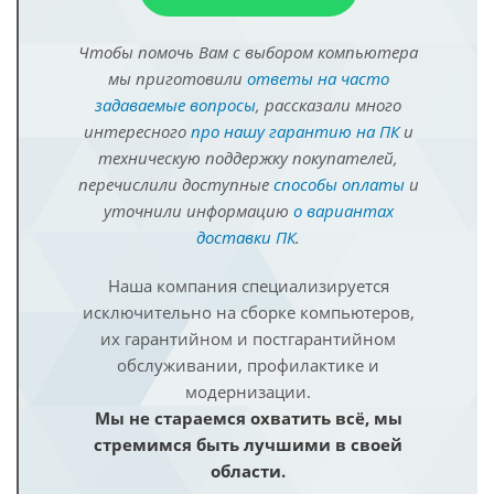
Чтобы помочь Вам с выбором компьютера
мы приготовили
ответы на часто
задаваемые вопросы
, рассказали много
интересного
про нашу гарантию на ПК
и
техническую поддержку покупателей,
перечислили доступные
способы оплаты
и
уточнили информацию
о вариантах
доставки ПК
.
Наша компания специализируется
исключительно на сборке компьютеров,
их гарантийном и постгарантийном
обслуживании, профилактике и
модернизации.
Мы не стараемся охватить всё, мы
стремимся быть лучшими в своей
области.