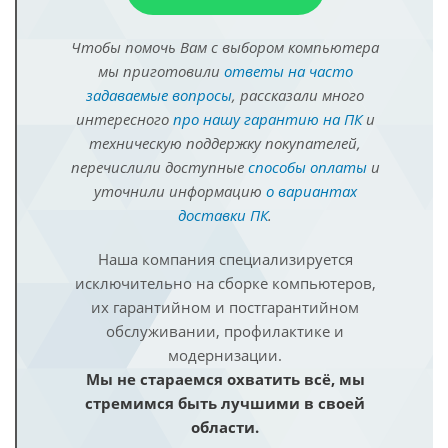
Чтобы помочь Вам с выбором компьютера
мы приготовили
ответы на часто
задаваемые вопросы
, рассказали много
интересного
про нашу гарантию на ПК
и
техническую поддержку покупателей,
перечислили доступные
способы оплаты
и
уточнили информацию
о вариантах
доставки ПК
.
Наша компания специализируется
исключительно на сборке компьютеров,
их гарантийном и постгарантийном
обслуживании, профилактике и
модернизации.
Мы не стараемся охватить всё, мы
стремимся быть лучшими в своей
области.