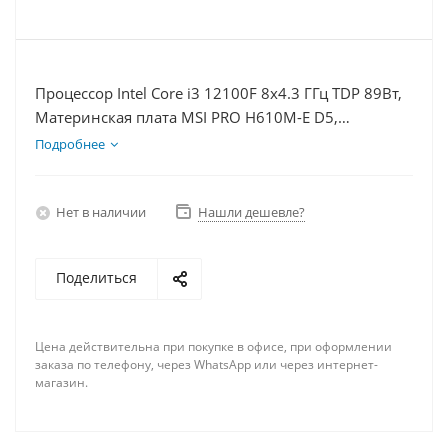
Процессор Intel Core i3 12100F 8x4.3 ГГц TDP 89Вт,
Материнская плата MSI PRO H610M-E D5,
Видеокарта RTX 3050 6Гб, Память DDR5 16Gb,
Подробнее
Диски SSD 1000Гб, БП 500Вт
Нет в наличии
Нашли дешевле?
Поделиться
Цена действительна при покупке в офисе, при оформлении
заказа по телефону, через WhatsApp или через интернет-
магазин.