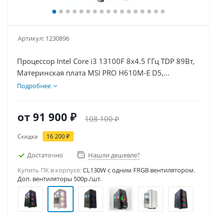
Артикул:
1230896
Процессор Intel Core i3 13100F 8x4.5 ГГц TDP 89Вт,
Материнская плата MSI PRO H610M-E D5,
Видеокарта RTX 3050 6Гб, Память DDR5 16Gb,
Подробнее
Диски SSD 1000Гб + HDD 2Тб, БП 500Вт
от
91 900 ₽
108 100 ₽
Скидка
16 200 ₽
Достаточно
Нашли дешевле?
Купить ПК в корпусе:
CL130W c одним FRGB вентилятором.
Доп. вентиляторы 500р./шт.