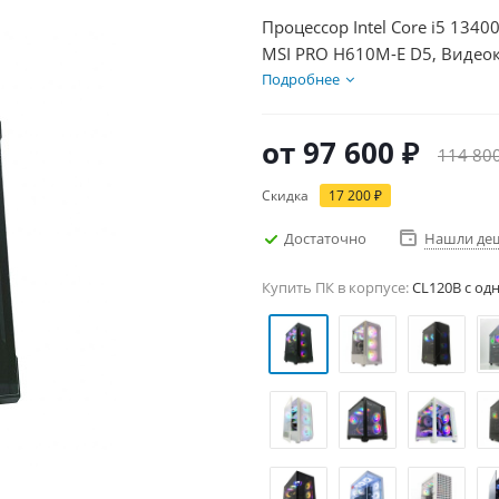
Процессор Intel Core i5 1340
MSI PRO H610M-E D5, Видеок
1000Гб + HDD 2Тб, БП 500Вт
Подробнее
от
97 600 ₽
114 80
Скидка
17 200 ₽
Достаточно
Нашли де
Купить ПК в корпусе:
CL120B c од