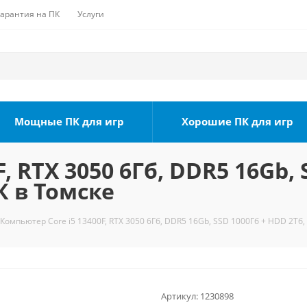
Гарантия на ПК
Услуги
Мощные ПК для игр
Хорошие ПК для игр
, RTX 3050 6Гб, DDR5 16Gb, 
К в Томске
Компьютер Core i5 13400F, RTX 3050 6Гб, DDR5 16Gb, SSD 1000Гб + HDD 2Тб,
Артикул:
1230898