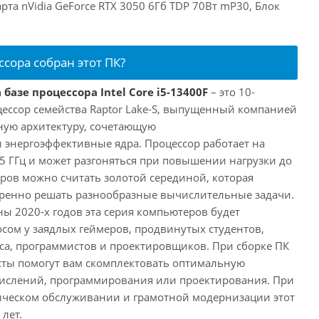
рта nVidia GeForce RTX 3050 6Гб TDP 70Вт mP30, Блок
ссора собран этот ПК?
базе процессора Intel Core i5-13400F
– это 10-
ессор семейства Raptor Lake-S, выпущенный компанией
дную архитектуру, сочетающую
энергоэффективные ядра. Процессор работает на
,5 ГГц и может разгоняться при повышении нагрузки до
еров можно считать золотой серединой, которая
еренно решать разнообразные вычислительные задачи.
ы 2020-х годов эта серия компьютеров будет
сом у заядлых геймеров, продвинутых студентов,
а, программистов и проектировщиков. При сборке ПК
сты помогут вам скомплектовать оптимальную
числений, программирования или проектирования. При
ческом обслуживании и грамотной модернизации этот
лет.