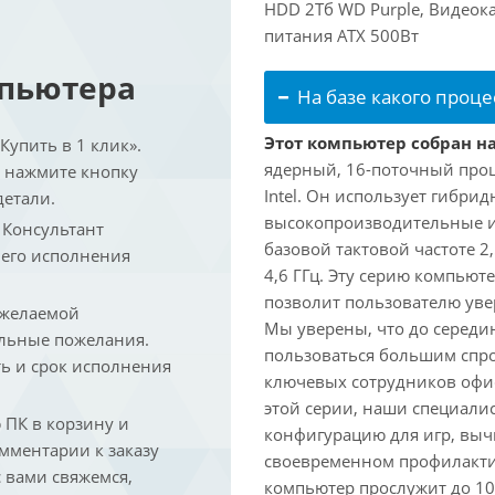
HDD 2Тб WD Purple, Видеока
питания ATX 500Вт
мпьютера
На базе какого проце
Этот компьютер собран на 
упить в 1 клик».
ядерный, 16-поточный проц
и нажмите кнопку
Intel. Он использует гибри
детали.
высокопроизводительные и 
. Консультант
базовой тактовой частоте 2
 его исполнения
4,6 ГГц. Эту серию компьют
позволит пользователю ув
 желаемой
Мы уверены, что до середин
льные пожелания.
пользоваться большим спро
ть и срок исполнения
ключевых сотрудников офис
этой серии, наши специали
ПК в корзину и
конфигурацию для игр, вы
омментарии к заказу
своевременном профилакти
 вами свяжемся,
компьютер прослужит до 10 