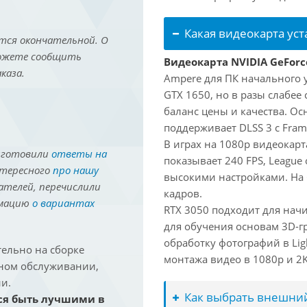
Какая видеокарта ус
тся окончательной. О
можете сообщить
Видеокарта NVIDIA GeForc
каза.
Ampere для ПК начального 
GTX 1650, но в разы слабее
баланс цены и качества. О
поддерживает DLSS 3 с Fram
В играх на 1080p видеокарта
иготовили
ответы на
показывает 240 FPS, League 
нтересного
про нашу
высокими настройками. На
ателей, перечислили
кадров.
рмацию
о вариантах
RTX 3050 подходит для нач
для обучения основам 3D-гр
обработку фотографий в Lig
ельно на сборке
монтажа видео в 1080p и 2K 
йном обслуживании,
и.
Как выбрать внешний
ся быть лучшими в