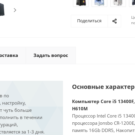
Ц
Поделиться
по
оставка
Задать вопрос
Основные характе
в по
Компьютер Core i5 13400F,
, настройку,
H610M
ит чуть больше
Процессор Intel Core i5 134
ыполнить в течении
процессора Jonsbo CR-1200
гураций,
память 16Gb DDR5, Накопит
вляется за 1-3 дня.