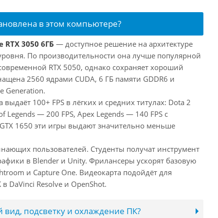
тановлена в этом компьютере?
e RTX 3050 6ГБ
— доступное решение на архитектуре
уровня. По производительности она лучше популярной
 современной RTX 5050, однако сохраняет хороший
снащена 2560 ядрами CUDA, 6 ГБ памяти GDDR6 и
e Generation.
 выдаёт 100+ FPS в лёгких и средних титулах: Dota 2
of Legends — 200 FPS, Apex Legends — 140 FPS с
 GTX 1650 эти игры выдают значительно меньше
инающих пользователей. Студенты получат инструмент
афики в Blender и Unity. Фрилансеры ускорят базовую
htroom и Capture One. Видеокарта подойдёт для
в DaVinci Resolve и OpenShot.
 вид, подсветку и охлаждение ПК?