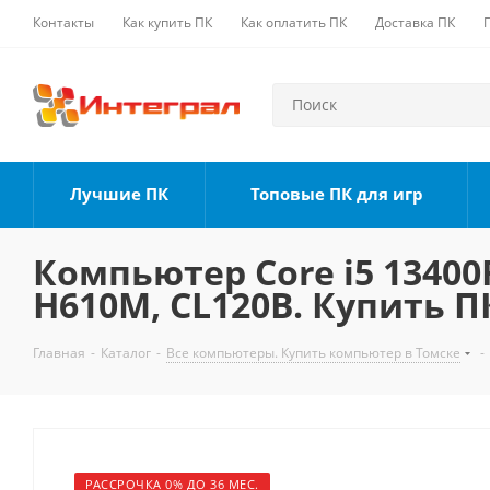
Контакты
Как купить ПК
Как оплатить ПК
Доставка ПК
Лучшие ПК
Топовые ПК для игр
Компьютер Core i5 13400F
H610M, CL120B. Купить П
Главная
-
Каталог
-
Все компьютеры. Купить компьютер в Томске
-
РАССРОЧКА 0% ДО 36 МЕС.