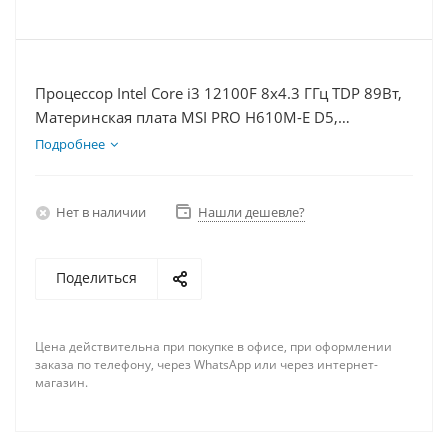
Процессор Intel Core i3 12100F 8x4.3 ГГц TDP 89Вт,
Материнская плата MSI PRO H610M-E D5,
Видеокарта RTX 3050 6Гб, Память DDR5 16Gb,
Подробнее
Диски SSD 1000Гб + HDD 2Тб, БП 500Вт
Нет в наличии
Нашли дешевле?
Поделиться
Цена действительна при покупке в офисе, при оформлении
заказа по телефону, через WhatsApp или через интернет-
магазин.