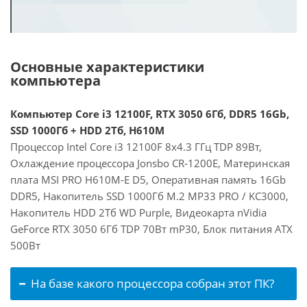
Основные характеристики
компьютера
Компьютер Core i3 12100F, RTX 3050 6Гб, DDR5 16Gb,
SSD 1000Гб + HDD 2Тб, H610M
Процессор Intel Core i3 12100F 8x4.3 ГГц TDP 89Вт,
Охлаждение процессора Jonsbo CR-1200E, Материнская
плата MSI PRO H610M-E D5, Оперативная память 16Gb
DDR5, Накопитель SSD 1000Гб M.2 MP33 PRO / KC3000,
Накопитель HDD 2Тб WD Purple, Видеокарта nVidia
GeForce RTX 3050 6Гб TDP 70Вт mP30, Блок питания ATX
500Вт
На базе какого процессора собран этот ПК?