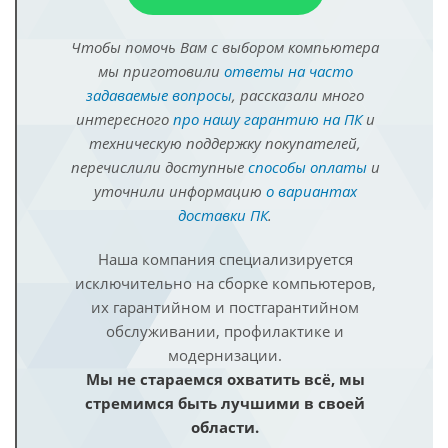
Чтобы помочь Вам с выбором компьютера
мы приготовили
ответы на часто
задаваемые вопросы
, рассказали много
интересного
про нашу гарантию на ПК
и
техническую поддержку покупателей,
перечислили доступные
способы оплаты
и
уточнили информацию
о вариантах
доставки ПК
.
Наша компания специализируется
исключительно на сборке компьютеров,
их гарантийном и постгарантийном
обслуживании, профилактике и
модернизации.
Мы не стараемся охватить всё, мы
стремимся быть лучшими в своей
области.