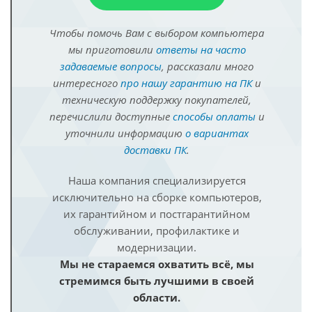
Чтобы помочь Вам с выбором компьютера
мы приготовили
ответы на часто
задаваемые вопросы
, рассказали много
интересного
про нашу гарантию на ПК
и
техническую поддержку покупателей,
перечислили доступные
способы оплаты
и
уточнили информацию
о вариантах
доставки ПК
.
Наша компания специализируется
исключительно на сборке компьютеров,
их гарантийном и постгарантийном
обслуживании, профилактике и
модернизации.
Мы не стараемся охватить всё, мы
стремимся быть лучшими в своей
области.