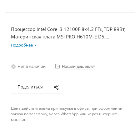
Процессор Intel Core i3 12100F 8x4.3 ГГц TDP 89Вт,
Материнская плата MSI PRO H610M-E D5,
Видеокарта GT 1030 2Гб, Память DDR5 64Gb,
Подробнее
Диски SSD 1000Гб + HDD 2Тб, БП 500Вт
Нет в наличии
Нашли дешевле?
Поделиться
Цена действительна при покупке в офисе, при оформлении
заказа по телефону, через WhatsApp или через интернет-
магазин.