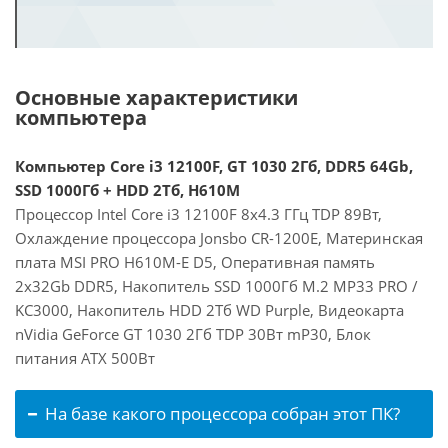
Основные характеристики
компьютера
Компьютер Core i3 12100F, GT 1030 2Гб, DDR5 64Gb,
SSD 1000Гб + HDD 2Тб, H610M
Процессор Intel Core i3 12100F 8x4.3 ГГц TDP 89Вт,
Охлаждение процессора Jonsbo CR-1200E, Материнская
плата MSI PRO H610M-E D5, Оперативная память
2x32Gb DDR5, Накопитель SSD 1000Гб M.2 MP33 PRO /
KC3000, Накопитель HDD 2Тб WD Purple, Видеокарта
nVidia GeForce GT 1030 2Гб TDP 30Вт mP30, Блок
питания ATX 500Вт
На базе какого процессора собран этот ПК?