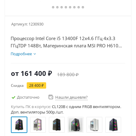
Артикул:
1230930
Процессор Intel Core i5 13400F 12x4.6 ГГц 4x3.3
ГГцTDP 148Вт, Материнская плата MSI PRO H610M-
E D5, Видеокарта RTX 3050 6Гб, Память
Подробнее
DDR5 64Gb, Диски SSD 1000Гб + HDD 1Тб, БП
500Вт
от
161 400 ₽
189 800 ₽
Скидка
28 400 ₽
Достаточно
Нашли дешевле?
Купить ПК в корпусе:
CL120B c одним FRGB вентилятором.
Доп. вентиляторы 500р./шт.