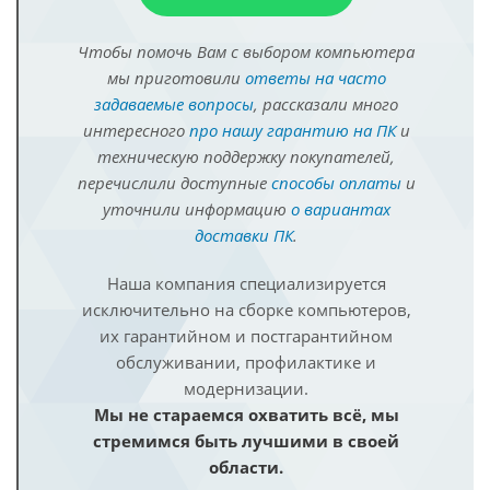
Чтобы помочь Вам с выбором компьютера
мы приготовили
ответы на часто
задаваемые вопросы
, рассказали много
интересного
про нашу гарантию на ПК
и
техническую поддержку покупателей,
перечислили доступные
способы оплаты
и
уточнили информацию
о вариантах
доставки ПК
.
Наша компания специализируется
исключительно на сборке компьютеров,
их гарантийном и постгарантийном
обслуживании, профилактике и
модернизации.
Мы не стараемся охватить всё, мы
стремимся быть лучшими в своей
области.