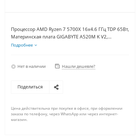
Процессор AMD Ryzen 7 5700X 16x4.6 ГГц TDP 65Вт,
Материнская плата GIGABYTE A520M K V2,
Видеокарта RTX 3050 6Гб, Память DDR4 16Gb,
Подробнее
Диски SSD 1000Гб, БП 500Вт
Нет в наличии
Нашли дешевле?
Поделиться
Цена действительна при покупке в офисе, при оформлении
заказа по телефону, через WhatsApp или через интернет-
магазин.