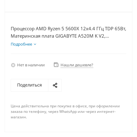
Процессор AMD Ryzen 5 5600X 12x4.4 ГГц TDP 65Вт,
Материнская плата GIGABYTE A520M K V2,
Видеокарта RTX 3050 6Гб, Память DDR4 64Gb,
Подробнее
Диски SSD 500Гб, БП 500Вт
Нет в наличии
Нашли дешевле?
Поделиться
Цена действительна при покупке в офисе, при оформлении
заказа по телефону, через WhatsApp или через интернет-
магазин.