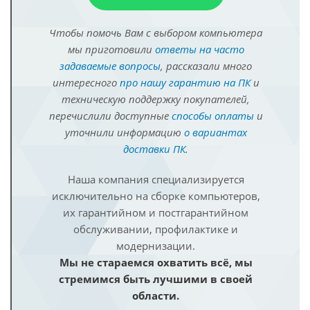
Чтобы помочь Вам с выбором компьютера
мы приготовили
ответы на часто
задаваемые вопросы
, рассказали много
интересного
про нашу гарантию на ПК
и
техническую поддержку покупателей,
перечислили доступные
способы оплаты
и
уточнили информацию
о вариантах
доставки ПК
.
Наша компания специализируется
исключительно на сборке компьютеров,
их гарантийном и постгарантийном
обслуживании, профилактике и
модернизации.
Мы не стараемся охватить всё, мы
стремимся быть лучшими в своей
области.