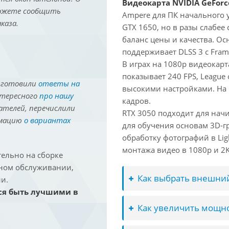
Видеокарта NVIDIA GeForc
можете сообщить
Ampere для ПК начального 
каза.
GTX 1650, но в разы слабее
баланс цены и качества. О
поддерживает DLSS 3 с Fram
В играх на 1080p видеокарта
показывает 240 FPS, League 
иготовили
ответы на
высокими настройками. На
нтересного
про нашу
кадров.
ателей, перечислили
RTX 3050 подходит для нач
рмацию
о вариантах
для обучения основам 3D-гр
обработку фотографий в Lig
монтажа видео в 1080p и 2K 
ельно на сборке
йном обслуживании,
Как выбрать внешний
и.
ся быть лучшими в
Как увеличить мощно