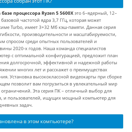
ссора собран этот ПК?
 базе процессора Ryzen 5 5600X
это 6–ядерный, 12–
 базовой частотой ядра 3,7 ГГц, которая может
жиме Turbo, имеет 3+32 Мб кэш-памяти. Данная серия
й гибкости, производительности и масштабируемости,
ым спросом среди опытных пользователей и
овины 2020-х годов. Наша команда специалистов
ютер с оптимальной конфигурацией, предложит план
ения долгосрочной, эффективной и надежной работы
яжении многих лет и расскажет о преимуществах
ия. Установка высококлассной видеокарты при сборке
щем позволит вам погрузиться в увлекательный мир
о ограничений. Эта серия ПК – отличный выбор для
в, и пользователей, ищущих мощный компьютер для
дневных задач.
тановлена в этом компьютере?