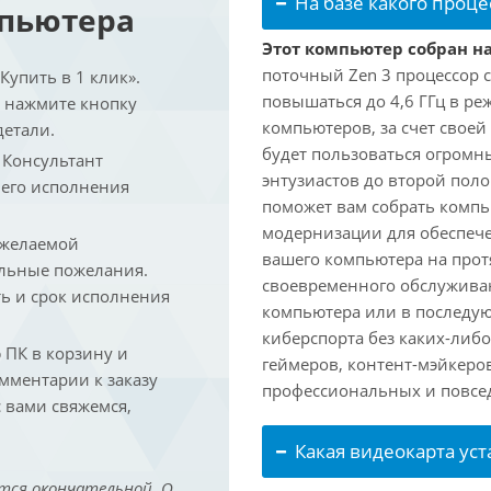
На базе какого проце
мпьютера
Этот компьютер собран на
поточный Zen 3 процессор с
упить в 1 клик».
повышаться до 4,6 ГГц в ре
и нажмите кнопку
компьютеров, за счет свое
детали.
будет пользоваться огромн
. Консультант
энтузиастов до второй пол
 его исполнения
поможет вам собрать компь
модернизации для обеспеч
 желаемой
вашего компьютера на прот
льные пожелания.
своевременного обслуживан
ть и срок исполнения
компьютера или в последую
киберспорта без каких-либ
ПК в корзину и
геймеров, контент-мэйкеро
омментарии к заказу
профессиональных и повсе
 вами свяжемся,
Какая видеокарта ус
тся окончательной. О