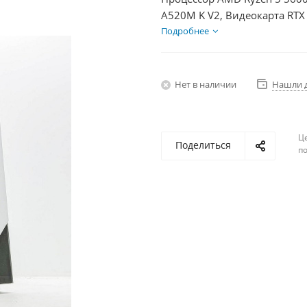
A520M K V2, Видеокарта RTX
HDD 2Тб, БП 500Вт
Подробнее
Нет в наличии
Нашли 
Ц
Поделиться
по