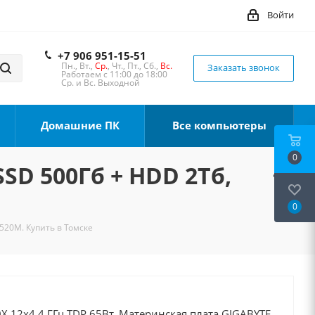
Войти
+7 906 951-15-51
Пн., Вт.,
Ср.
, Чт., Пт., Сб.,
Вс.
Заказать звонок
Работаем с 11:00 до 18:00
Ср. и Вс. Выходной
Домашние ПК
Все компьютеры
0
SSD 500Гб + HDD 2Тб,
0
A520M. Купить в Томске
X 12x4.4 ГГц TDP 65Вт, Материнская плата GIGABYTE