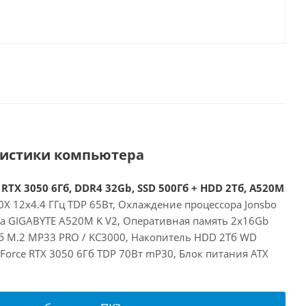
ристики компьютера
RTX 3050 6Гб, DDR4 32Gb, SSD 500Гб + HDD 2Тб, A520M
X 12x4.4 ГГц TDP 65Вт, Охлаждение процессора Jonsbo
та GIGABYTE A520M K V2, Оперативная память 2x16Gb
б M.2 MP33 PRO / KC3000, Накопитель HDD 2Тб WD
eForce RTX 3050 6Гб TDP 70Вт mP30, Блок питания ATX