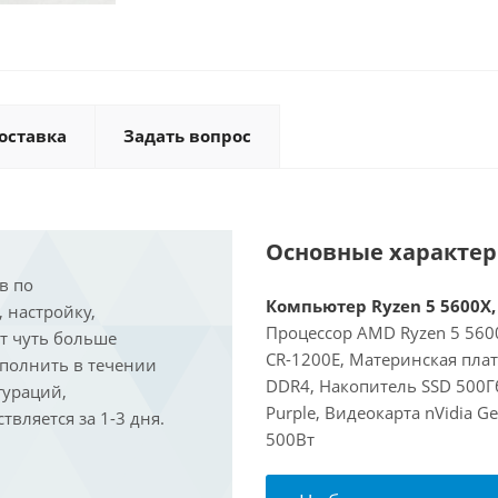
оставка
Задать вопрос
Основные характе
в по
Компьютер Ryzen 5 5600X, 
, настройку,
Процессор AMD Ryzen 5 5600
ит чуть больше
CR-1200E, Материнская пла
ыполнить в течении
DDR4, Накопитель SSD 500Г
гураций,
Purple, Видеокарта nVidia G
вляется за 1-3 дня.
500Вт