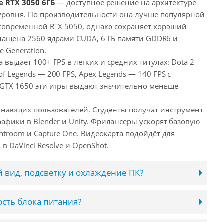
e RTX 3050 6ГБ
— доступное решение на архитектуре
уровня. По производительности она лучше популярной
 современной RTX 5050, однако сохраняет хороший
снащена 2560 ядрами CUDA, 6 ГБ памяти GDDR6 и
e Generation.
 выдаёт 100+ FPS в лёгких и средних титулах: Dota 2
of Legends — 200 FPS, Apex Legends — 140 FPS с
 GTX 1650 эти игры выдают значительно меньше
инающих пользователей. Студенты получат инструмент
афики в Blender и Unity. Фрилансеры ускорят базовую
htroom и Capture One. Видеокарта подойдёт для
в DaVinci Resolve и OpenShot.
 вид, подсветку и охлаждение ПК?
сть блока питания?