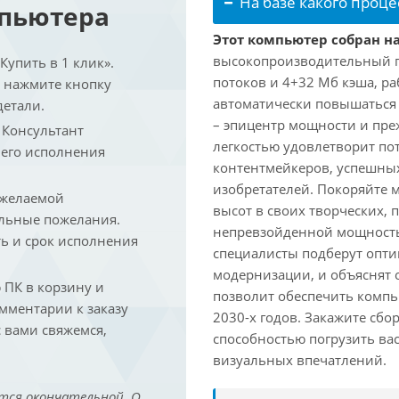
На базе какого проце
мпьютера
Этот компьютер собран на
высокопроизводительный про
упить в 1 клик».
потоков и 4+32 Мб кэша, раб
и нажмите кнопку
автоматически повышаться д
детали.
– эпицентр мощности и пре
. Консультант
легкостью удовлетворит по
 его исполнения
контентмейкеров, успешных
изобретателей. Покоряйте 
 желаемой
высот в своих творческих,
льные пожелания.
непревзойденной мощность
ть и срок исполнения
специалисты подберут опт
модернизации, и объяснят 
ПК в корзину и
позволит обеспечить компь
омментарии к заказу
2030-х годов. Закажите сбо
 вами свяжемся,
способностью погрузить ва
визуальных впечатлений.
тся окончательной. О