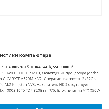
ристики компьютера
RTX 4080S 16Гб, DDR4 64Gb, SSD 1000Гб
X 16x4.6 ГГц TDP 65Вт, Охлаждение процессора Jonsbo
та GIGABYTE A520M K V2, Оперативная память 2x32Gb
б M.2 Kingston NV3, Накопитель HDD отсутствует,
RTX 4080S 16Гб TDP 320Вт mP75, Блок питания ATX 850W