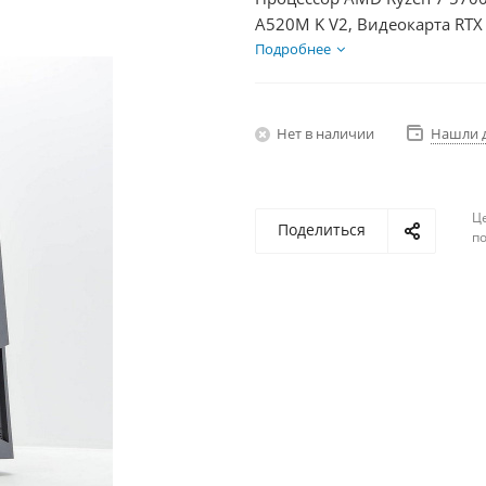
A520M K V2, Видеокарта RTX
БП 850Вт
Подробнее
Нет в наличии
Нашли 
Ц
Поделиться
по