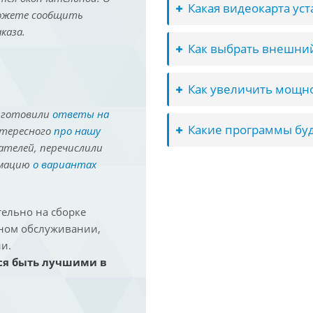
Какая видеокарта ус
можете сообщить
каза.
Как выбрать внешний
Как увеличить мощно
иготовили
ответы на
Какие программы буд
нтересного
про нашу
ателей, перечислили
рмацию
о вариантах
ельно на сборке
йном обслуживании,
и.
ся быть лучшими в