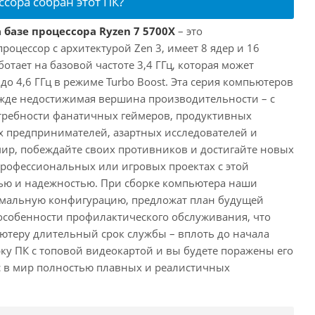
ссора собран этот ПК?
 базе процессора Ryzen 7 5700X
– это
цессор с архитектурой Zen 3, имеет 8 ядер и 16
отает на базовой частоте 3,4 ГГц, которая может
о 4,6 ГГц в режиме Turbo Boost. Эта серия компьютеров
жде недостижимая вершина производительности – с
требности фанатичных геймеров, продуктивных
 предпринимателей, азартных исследователей и
мир, побеждайте своих противников и достигайте новых
 профессиональных или игровых проектах с этой
ю и надежностью. При сборке компьютера наши
имальную конфигурацию, предложат план будущей
особенности профилактического обслуживания, что
ютеру длительный срок службы – вплоть до начала
рку ПК с топовой видеокартой и вы будете поражены его
с в мир полностью плавных и реалистичных