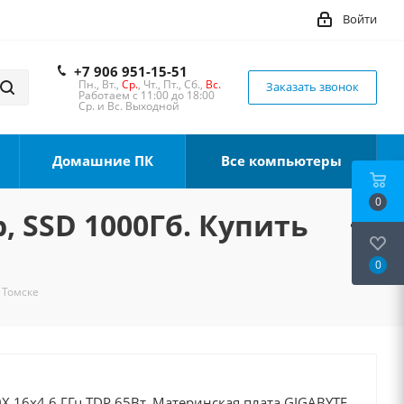
Войти
+7 906 951-15-51
Пн., Вт.,
Ср.
, Чт., Пт., Сб.,
Вс.
Заказать звонок
Работаем с 11:00 до 18:00
Ср. и Вс. Выходной
Домашние ПК
Все компьютеры
0
, SSD 1000Гб. Купить
0
 Томске
X 16x4.6 ГГц TDP 65Вт, Материнская плата GIGABYTE