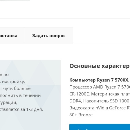
оставка
Задать вопрос
Основные характе
в по
Компьютер Ryzen 7 5700X, 
, настройку,
Процессор AMD Ryzen 7 5700
ит чуть больше
CR-1200E, Материнская пла
ыполнить в течении
DDR4, Накопитель SSD 1000Г
гураций,
Видеокарта nVidia GeForce 
вляется за 1-3 дня.
80+ Bronze