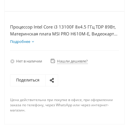
Процессор Intel Core i3 13100F 8x4.5 ГГц TDP 89Вт,
Материнская плата MSI PRO H610M-E, Видеокарта
GT 1030 2Гб, Память DDR4 16Gb, Диски SSD 250Гб
Подробнее
+ HDD 2Тб, БП 500Вт
Нет в наличии
Нашли дешевле?
Поделиться
Цена действительна при покупке в офисе, при оформлении
заказа по телефону, через WhatsApp или через интернет-
магазин.