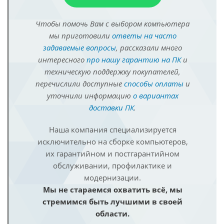
Чтобы помочь Вам с выбором компьютера
мы приготовили
ответы на часто
задаваемые вопросы
, рассказали много
интересного
про нашу гарантию на ПК
и
техническую поддержку покупателей,
перечислили доступные
способы оплаты
и
уточнили информацию
о вариантах
доставки ПК
.
Наша компания специализируется
исключительно на сборке компьютеров,
их гарантийном и постгарантийном
обслуживании, профилактике и
модернизации.
Мы не стараемся охватить всё, мы
стремимся быть лучшими в своей
области.