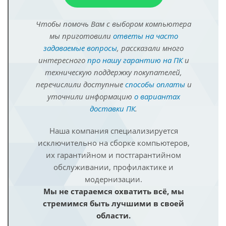
Чтобы помочь Вам с выбором компьютера
мы приготовили
ответы на часто
задаваемые вопросы
, рассказали много
интересного
про нашу гарантию на ПК
и
техническую поддержку покупателей,
перечислили доступные
способы оплаты
и
уточнили информацию
о вариантах
доставки ПК
.
Наша компания специализируется
исключительно на сборке компьютеров,
их гарантийном и постгарантийном
обслуживании, профилактике и
модернизации.
Мы не стараемся охватить всё, мы
стремимся быть лучшими в своей
области.