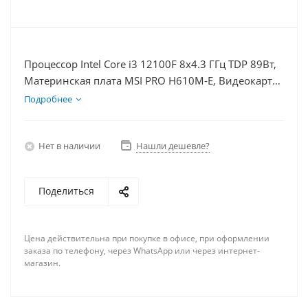
Процессор Intel Core i3 12100F 8x4.3 ГГц TDP 89Вт,
Материнская плата MSI PRO H610M-E, Видеокарта
RTX 3050 6Гб, Память DDR4 16Gb, Диски
Подробнее
SSD 250Гб, БП 500Вт
Нет в наличии
Нашли дешевле?
Поделиться
Цена действительна при покупке в офисе, при оформлении
заказа по телефону, через WhatsApp или через интернет-
магазин.