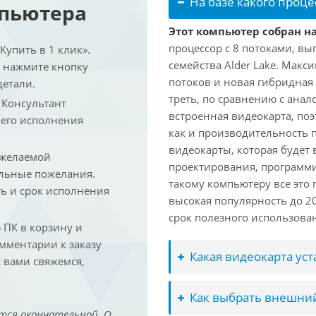
На базе какого проце
мпьютера
Этот компьютер собран на 
процессор с 8 потоками, вы
упить в 1 клик».
семейства Alder Lake. Макс
и нажмите кнопку
потоков и новая гибридная
детали.
треть, по сравнению с анал
. Консультант
встроенная видеокарта, по
 его исполнения
как и производительность 
видеокарты, которая будет 
 желаемой
проектирования, программ
льные пожелания.
такому компьютеру все это
ть и срок исполнения
высокая популярность до 2
срок полезного использован
ПК в корзину и
омментарии к заказу
Какая видеокарта ус
 вами свяжемся,
Как выбрать внешний
тся окончательной. О