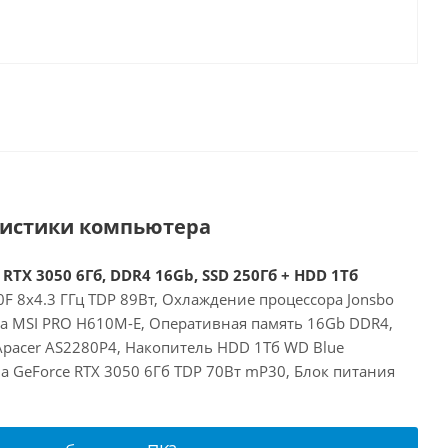
ристики компьютера
 RTX 3050 6Гб, DDR4 16Gb, SSD 250Гб + HDD 1Тб
00F 8x4.3 ГГц TDP 89Вт, Охлаждение процессора Jonsbo
та MSI PRO H610M-E, Оперативная память 16Gb DDR4,
Apacer AS2280P4, Накопитель HDD 1Тб WD Blue
a GeForce RTX 3050 6Гб TDP 70Вт mP30, Блок питания