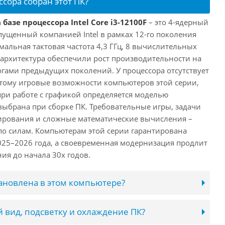
ссора собран этот ПК?
базе процессора Intel Core i3-12100F
– это 4-ядерный
пущенный компанией Intel в рамках 12-го поколения
имальная тактовая частота 4,3 ГГц, 8 вычислительных
 архитектура обеспечили рост производительности на
огами предыдущих поколений. У процессора отсутствует
этому игровые возможности компьютеров этой серии,
при работе с графикой определяется моделью
выбрана при сборке ПК. Требовательные игры, задачи
ирования и сложные математические вычисления –
 по силам. Компьютерам этой серии гарантирована
025–2026 года, а своевременная модернизация продлит
ия до начала 30х годов.
тановлена в этом компьютере?
 вид, подсветку и охлаждение ПК?