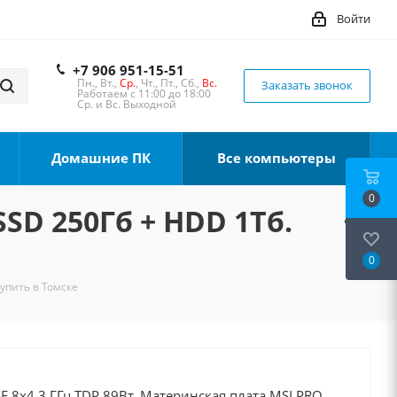
Войти
+7 906 951-15-51
Пн., Вт.,
Ср.
, Чт., Пт., Сб.,
Вс.
Заказать звонок
Работаем с 11:00 до 18:00
Ср. и Вс. Выходной
Домашние ПК
Все компьютеры
0
SSD 250Гб + HDD 1Тб.
0
Купить в Томске
0F 8x4.3 ГГц TDP 89Вт, Материнская плата MSI PRO