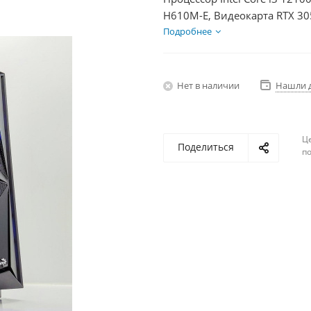
H610M-E, Видеокарта RTX 30
1Тб, БП 500Вт
Подробнее
Нет в наличии
Нашли 
Ц
Поделиться
по