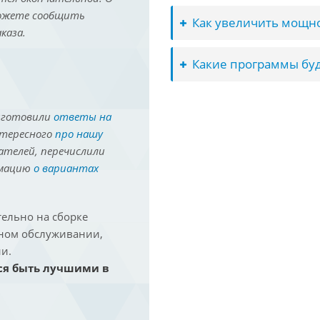
можете сообщить
Как увеличить мощно
каза.
Какие программы буд
иготовили
ответы на
нтересного
про нашу
ателей, перечислили
рмацию
о вариантах
ельно на сборке
йном обслуживании,
и.
ся быть лучшими в