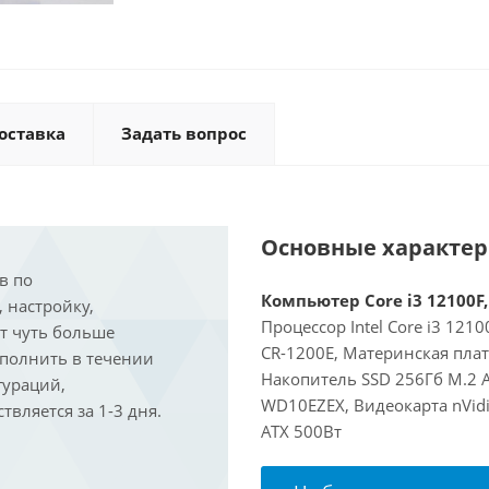
оставка
Задать вопрос
Основные характе
в по
Компьютер Core i3 12100F,
, настройку,
Процессор Intel Core i3 121
ит чуть больше
CR-1200E, Материнская пла
ыполнить в течении
Накопитель SSD 256Гб M.2 
гураций,
WD10EZEX, Видеокарта nVidi
вляется за 1-3 дня.
ATX 500Вт