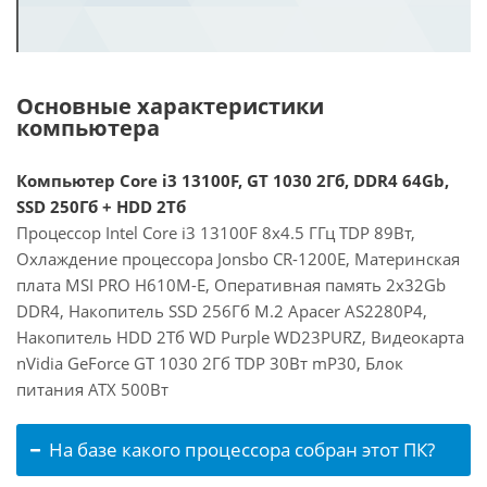
Основные характеристики
компьютера
Компьютер Core i3 13100F, GT 1030 2Гб, DDR4 64Gb,
SSD 250Гб + HDD 2Тб
Процессор Intel Core i3 13100F 8x4.5 ГГц TDP 89Вт,
Охлаждение процессора Jonsbo CR-1200E, Материнская
плата MSI PRO H610M-E, Оперативная память 2x32Gb
DDR4, Накопитель SSD 256Гб M.2 Apacer AS2280P4,
Накопитель HDD 2Тб WD Purple WD23PURZ, Видеокарта
nVidia GeForce GT 1030 2Гб TDP 30Вт mP30, Блок
питания ATX 500Вт
На базе какого процессора собран этот ПК?