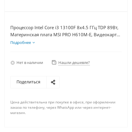
Процессор Intel Core i3 13100F 8x4.5 ГГц TDP 89Вт,
Материнская плата MSI PRO H610M-E, Видеокарта
GT 1030 2Гб, Память DDR4 64Gb, Диски SSD 250Гб
Подробнее
+ HDD 2Тб, БП 500Вт
Нет в наличии
Нашли дешевле?
Поделиться
Цена действительна при покупке в офисе, при оформлении
заказа по телефону, через WhatsApp или через интернет-
магазин.