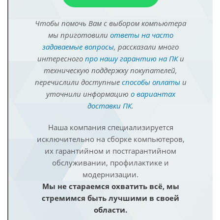
Чтобы помочь Вам с выбором компьютера
мы приготовили
ответы на часто
задаваемые вопросы
, рассказали много
интересного
про нашу гарантию на ПК
и
техническую поддержку покупателей,
перечислили доступные
способы оплаты
и
уточнили информацию
о вариантах
доставки ПК
.
Наша компания специализируется
исключительно на сборке компьютеров,
их гарантийном и постгарантийном
обслуживании, профилактике и
модернизации.
Мы не стараемся охватить всё, мы
стремимся быть лучшими в своей
области.