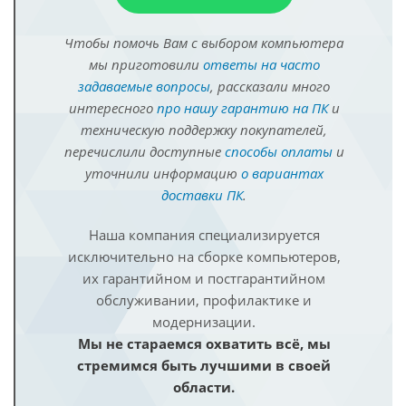
Чтобы помочь Вам с выбором компьютера
мы приготовили
ответы на часто
задаваемые вопросы
, рассказали много
интересного
про нашу гарантию на ПК
и
техническую поддержку покупателей,
перечислили доступные
способы оплаты
и
уточнили информацию
о вариантах
доставки ПК
.
Наша компания специализируется
исключительно на сборке компьютеров,
их гарантийном и постгарантийном
обслуживании, профилактике и
модернизации.
Мы не стараемся охватить всё, мы
стремимся быть лучшими в своей
области.