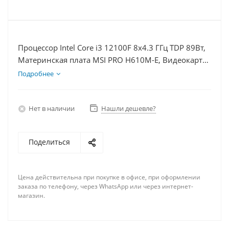
Процессор Intel Core i3 12100F 8x4.3 ГГц TDP 89Вт,
Материнская плата MSI PRO H610M-E, Видеокарта
RTX 3050 6Гб, Память DDR4 64Gb, Диски
Подробнее
SSD 250Гб, БП 500Вт
Нет в наличии
Нашли дешевле?
Поделиться
Цена действительна при покупке в офисе, при оформлении
заказа по телефону, через WhatsApp или через интернет-
магазин.