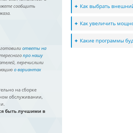
Как выбрать внешний
можете сообщить
каза.
Как увеличить мощно
Какие программы буд
иготовили
ответы на
нтересного
про нашу
ателей, перечислили
рмацию
о вариантах
ельно на сборке
йном обслуживании,
и.
ся быть лучшими в