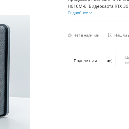
H610M-E, Видеокарта RTX 30
1Тб, БП 500Вт
Подробнее
Нет в наличии
Нашли 
Ц
Поделиться
по