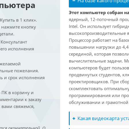
На базе какого проце
мпьютера
Этот компьютер собран на 
ядерный, 12-поточный проц
упить в 1 клик».
Intel. Он использует гибри
и нажмите кнопку
высокопроизводительные яд
детали.
Процессор работает на базо
. Консультант
повышении нагрузки до 4,4
 его исполнения
серединой, которая позвол
вычислительные задачи. Мы
 желаемой
компьютеров будет пользов
льные пожелания.
продвинутых студентов, кл
ть и срок исполнения
проектировщиков. При сбор
скомплектовать оптимальн
ПК в корзину и
программирования или про
омментарии к заказу
обслуживании и грамотной 
 вами свяжемся,
Какая видеокарта ус
тся окончательной. О