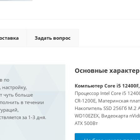
оставка
Задать вопрос
Основные характе
в по
Компьютер Core i5 12400F,
, настройку,
Процессор Intel Core i5 124
ит чуть больше
CR-1200E, Материнская пла
ыполнить в течении
Накопитель SSD 256Гб M.2 
гураций,
WD10EZEX, Видеокарта nVidi
вляется за 1-3 дня.
ATX 500Вт