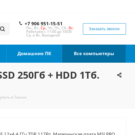
+7 906 951-15-51
Пн., Вт.,
Ср.
, Чт., Пт., Сб.,
Вс.
Заказать звонок
Работаем с 11:00 до 18:00
Ср. и Вс. Выходной
Домашние ПК
Все компьютеры
SSD 250Гб + HDD 1Тб.
Купить в Томске
00F 12x4.4 ГГц TDP 117Вт, Материнская плата MSI PRO