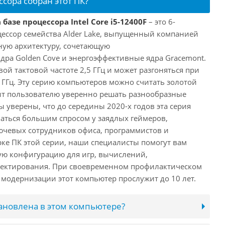
ссора собран этот ПК?
базе процессора Intel Core i5-12400F
– это 6-
ессор семейства Alder Lake, выпущенный компанией
дную архитектуру, сочетающую
ра Golden Cove и энергоэффективные ядра Gracemont.
вой тактовой частоте 2,5 ГГц и может разгоняться при
 ГГц. Эту серию компьютеров можно считать золотой
ит пользователю уверенно решать разнообразные
 уверены, что до середины 2020-х годов эта серия
аться большим спросом у заядлых геймеров,
ючевых сотрудников офиса, программистов и
ке ПК этой серии, наши специалисты помогут вам
ую конфигурацию для игр, вычислений,
ектирования. При своевременном профилактическом
модернизации этот компьютер прослужит до 10 лет.
тановлена в этом компьютере?