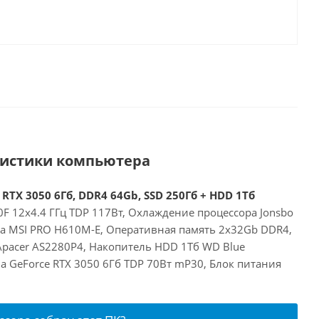
ристики компьютера
 RTX 3050 6Гб, DDR4 64Gb, SSD 250Гб + HDD 1Тб
00F 12x4.4 ГГц TDP 117Вт, Охлаждение процессора Jonsbo
та MSI PRO H610M-E, Оперативная память 2x32Gb DDR4,
Apacer AS2280P4, Накопитель HDD 1Тб WD Blue
a GeForce RTX 3050 6Гб TDP 70Вт mP30, Блок питания