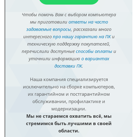
Чтобы помочь Вам с выбором компьютера
мы приготовили
ответы на часто
задаваемые вопросы
, рассказали много
интересного
про нашу гарантию на ПК
и
техническую поддержку покупателей,
перечислили доступные
способы оплаты
и
уточнили информацию
о вариантах
доставки ПК
.
Наша компания специализируется
исключительно на сборке компьютеров,
их гарантийном и постгарантийном
обслуживании, профилактике и
модернизации.
Мы не стараемся охватить всё, мы
стремимся быть лучшими в своей
области.