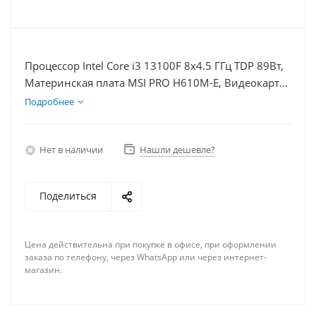
Процессор Intel Core i3 13100F 8x4.5 ГГц TDP 89Вт,
Материнская плата MSI PRO H610M-E, Видеокарта
RTX 3050 6Гб, Память DDR4 64Gb, Диски
Подробнее
SSD 250Гб + HDD 1Тб, БП 500Вт
Нет в наличии
Нашли дешевле?
Поделиться
Цена действительна при покупке в офисе, при оформлении
заказа по телефону, через WhatsApp или через интернет-
магазин.