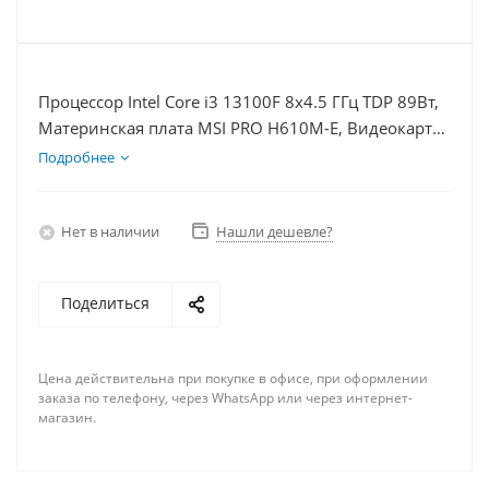
Процессор Intel Core i3 13100F 8x4.5 ГГц TDP 89Вт,
Материнская плата MSI PRO H610M-E, Видеокарта
GTX 1650 4Гб, Память DDR4 32Gb, Диски SSD
Подробнее
1000Гб + HDD 1Тб, БП 500Вт
Нет в наличии
Нашли дешевле?
Поделиться
Цена действительна при покупке в офисе, при оформлении
заказа по телефону, через WhatsApp или через интернет-
магазин.