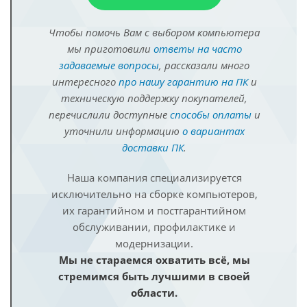
Чтобы помочь Вам с выбором компьютера
мы приготовили
ответы на часто
задаваемые вопросы
, рассказали много
интересного
про нашу гарантию на ПК
и
техническую поддержку покупателей,
перечислили доступные
способы оплаты
и
уточнили информацию
о вариантах
доставки ПК
.
Наша компания специализируется
исключительно на сборке компьютеров,
их гарантийном и постгарантийном
обслуживании, профилактике и
модернизации.
Мы не стараемся охватить всё, мы
стремимся быть лучшими в своей
области.