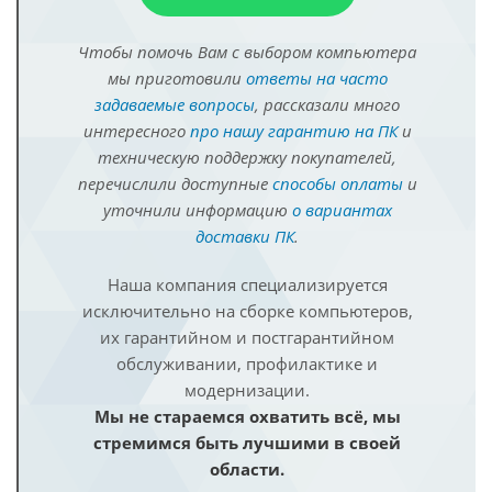
Чтобы помочь Вам с выбором компьютера
мы приготовили
ответы на часто
задаваемые вопросы
, рассказали много
интересного
про нашу гарантию на ПК
и
техническую поддержку покупателей,
перечислили доступные
способы оплаты
и
уточнили информацию
о вариантах
доставки ПК
.
Наша компания специализируется
исключительно на сборке компьютеров,
их гарантийном и постгарантийном
обслуживании, профилактике и
модернизации.
Мы не стараемся охватить всё, мы
стремимся быть лучшими в своей
области.