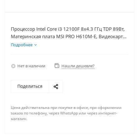
Процессор Intel Core i3 12100F 8x4.3 ГГц TDP 89Вт,
Материнская плата MSI PRO H610M-E, Видеокарта
RTX 3050 6Гб, Память DDR4 32Gb, Диски SSD
Подробнее
1000Гб + HDD 1Тб, БП 500Вт
Нет в наличии
Нашли дешевле?
Поделиться
Цена действительна при покупке в офисе, при оформлении
заказа по телефону, через WhatsApp или через интернет-
магазин.