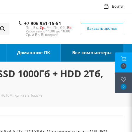
Войти
+7 906 951-15-51
Пн., Вт.,
Ср.
, Чт., Пт., Сб.,
Вс.
Заказать звонок
Работаем с 11:00 до 18:00
Ср. и Вс. Выходной
Домашние ПК
Все компьютеры
0
SSD 1000Гб + HDD 2Тб,
0
, H610M. Купить в Томске
0F 8x4.5 ГГц TDP 89Вт, Материнская плата MSI PRO