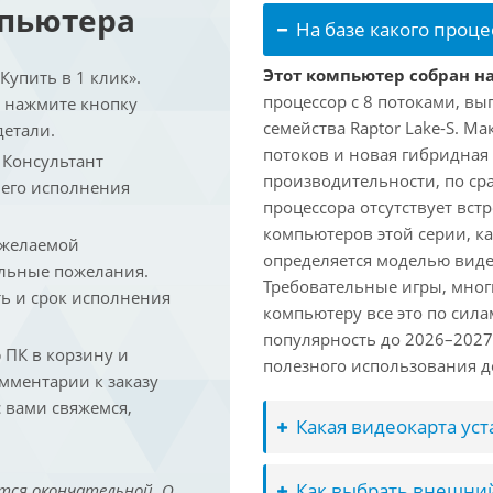
мпьютера
На базе какого проце
Этот компьютер собран на 
упить в 1 клик».
процессор с 8 потоками, вы
и нажмите кнопку
семейства Raptor Lake-S. М
детали.
потоков и новая гибридная
. Консультант
производительности, по ср
 его исполнения
процессора отсутствует вс
компьютеров этой серии, к
 желаемой
определяется моделью виде
льные пожелания.
Требовательные игры, мног
ть и срок исполнения
компьютеру все это по сил
популярность до 2026–2027
ПК в корзину и
полезного использования до
омментарии к заказу
 вами свяжемся,
Какая видеокарта ус
Как выбрать внешний
тся окончательной. О