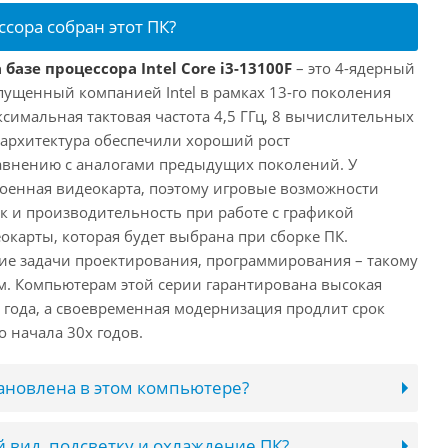
ссора собран этот ПК?
базе процессора Intel Core i3-13100F
– это 4-ядерный
пущенный компанией Intel в рамках 13-го поколения
аксимальная тактовая частота 4,5 ГГц, 8 вычислительных
 архитектура обеспечили хороший рост
авнению с аналогами предыдущих поколений. У
троенная видеокарта, поэтому игровые возможности
ак и производительность при работе с графикой
окарты, которая будет выбрана при сборке ПК.
ие задачи проектирования, программирования – такому
ам. Компьютерам этой серии гарантирована высокая
 года, а своевременная модернизация продлит срок
 начала 30х годов.
тановлена в этом компьютере?
 вид, подсветку и охлаждение ПК?