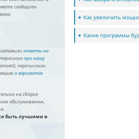
можете сообщить
каза.
Как увеличить мощно
Какие программы буд
иготовили
ответы на
нтересного
про нашу
ателей, перечислили
рмацию
о вариантах
ельно на сборке
йном обслуживании,
и.
ся быть лучшими в