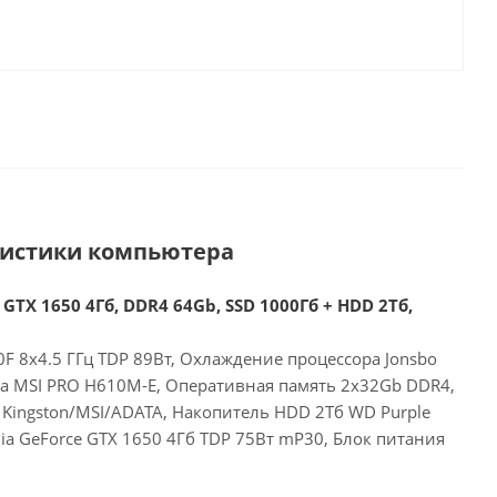
ристики компьютера
 GTX 1650 4Гб, DDR4 64Gb, SSD 1000Гб + HDD 2Тб,
00F 8x4.5 ГГц TDP 89Вт, Охлаждение процессора Jonsbo
та MSI PRO H610M-E, Оперативная память 2x32Gb DDR4,
 Kingston/MSI/ADATA, Накопитель HDD 2Тб WD Purple
a GeForce GTX 1650 4Гб TDP 75Вт mP30, Блок питания