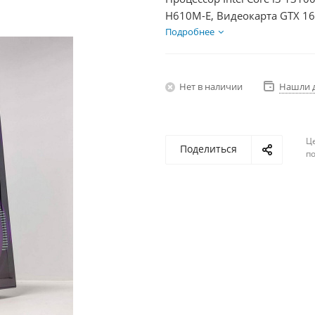
H610M-E, Видеокарта GTX 16
HDD 2Тб, БП 500Вт
Подробнее
Нет в наличии
Нашли 
Ц
Поделиться
по