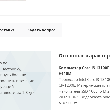
оставка
Задать вопрос
Основные характе
в по
Компьютер Core i3 13100F,
, настройку,
H610M
ит чуть больше
Процессор Intel Core i3 131
ыполнить в течении
CR-1200E, Материнская пла
гураций,
Накопитель SSD 1000Гб M.2
вляется за 1-3 дня.
WD23PURZ, Видеокарта nVidi
ATX 500Вт