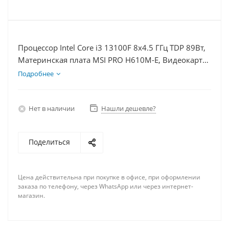
Процессор Intel Core i3 13100F 8x4.5 ГГц TDP 89Вт,
Материнская плата MSI PRO H610M-E, Видеокарта
RTX 3050 6Гб, Память DDR4 64Gb, Диски SSD
Подробнее
1000Гб + HDD 2Тб, БП 500Вт
Нет в наличии
Нашли дешевле?
Поделиться
Цена действительна при покупке в офисе, при оформлении
заказа по телефону, через WhatsApp или через интернет-
магазин.