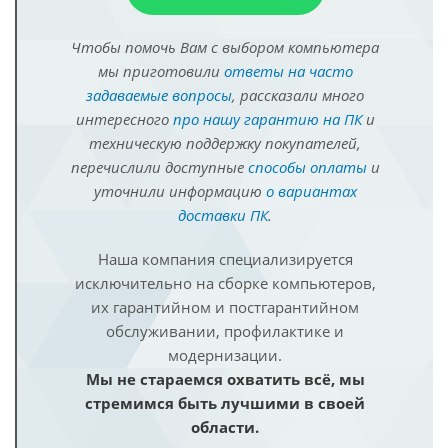
Чтобы помочь Вам с выбором компьютера
мы приготовили
ответы на часто
задаваемые вопросы
, рассказали много
интересного
про нашу гарантию на ПК
и
техническую поддержку покупателей,
перечислили доступные
способы оплаты
и
уточнили информацию
о вариантах
доставки ПК
.
Наша компания специализируется
исключительно на сборке компьютеров,
их гарантийном и постгарантийном
обслуживании, профилактике и
модернизации.
Мы не стараемся охватить всё, мы
стремимся быть лучшими в своей
области.