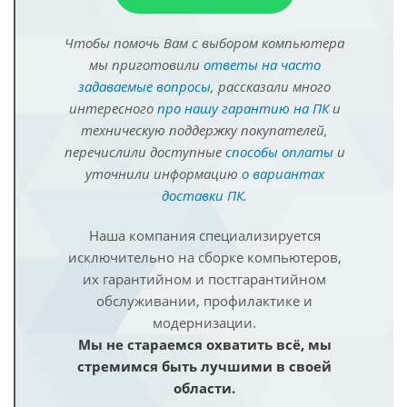
Чтобы помочь Вам с выбором компьютера
мы приготовили
ответы на часто
задаваемые вопросы
, рассказали много
интересного
про нашу гарантию на ПК
и
техническую поддержку покупателей,
перечислили доступные
способы оплаты
и
уточнили информацию
о вариантах
доставки ПК
.
Наша компания специализируется
исключительно на сборке компьютеров,
их гарантийном и постгарантийном
обслуживании, профилактике и
модернизации.
Мы не стараемся охватить всё, мы
стремимся быть лучшими в своей
области.