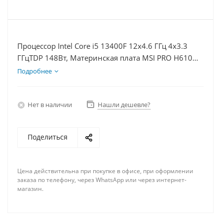
Процессор Intel Core i5 13400F 12x4.6 ГГц 4x3.3
ГГцTDP 148Вт, Материнская плата MSI PRO H610M-
E, Видеокарта RTX 3050 6Гб, Память DDR4 64Gb,
Подробнее
Диски SSD 1000Гб + HDD 1Тб, БП 500Вт
Нет в наличии
Нашли дешевле?
Поделиться
Цена действительна при покупке в офисе, при оформлении
заказа по телефону, через WhatsApp или через интернет-
магазин.