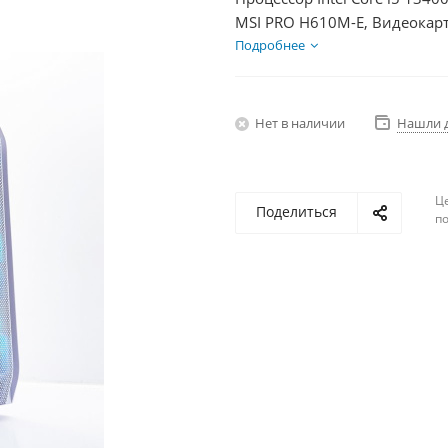
MSI PRO H610M-E, Видеокарт
1000Гб, БП 500Вт
Подробнее
Нет в наличии
Нашли 
Ц
Поделиться
по