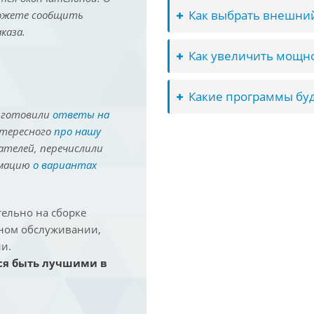
Как выбрать внешний
можете сообщить
каза.
Как увеличить мощно
Какие программы буд
иготовили
ответы на
нтересного
про нашу
ателей, перечислили
рмацию
о вариантах
ельно на сборке
йном обслуживании,
и.
ся быть лучшими в