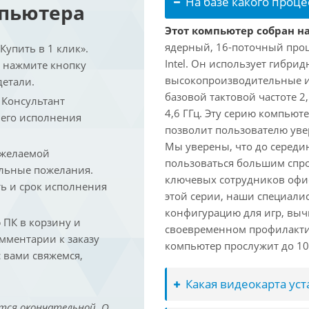
На базе какого проце
мпьютера
Этот компьютер собран на 
ядерный, 16-поточный проц
упить в 1 клик».
Intel. Он использует гибри
и нажмите кнопку
высокопроизводительные и 
детали.
базовой тактовой частоте 2
. Консультант
4,6 ГГц. Эту серию компьют
 его исполнения
позволит пользователю ув
Мы уверены, что до середин
 желаемой
пользоваться большим спро
льные пожелания.
ключевых сотрудников офис
ть и срок исполнения
этой серии, наши специали
конфигурацию для игр, вы
ПК в корзину и
своевременном профилакти
омментарии к заказу
компьютер прослужит до 10 
 вами свяжемся,
Какая видеокарта ус
тся окончательной. О