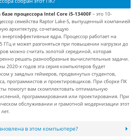
ссора собран этот ПК?
базе процессора Intel Core i5-13400F
– это 10-
ессор семейства Raptor Lake-S, выпущенный компанией
дную архитектуру, сочетающую
энергоэффективные ядра. Процессор работает на
,5 ГГц и может разгоняться при повышении нагрузки до
еров можно считать золотой серединой, которая
еренно решать разнообразные вычислительные задачи.
ы 2020-х годов эта серия компьютеров будет
сом у заядлых геймеров, продвинутых студентов,
а, программистов и проектировщиков. При сборке ПК
сты помогут вам скомплектовать оптимальную
числений, программирования или проектирования. При
ческом обслуживании и грамотной модернизации этот
лет.
тановлена в этом компьютере?