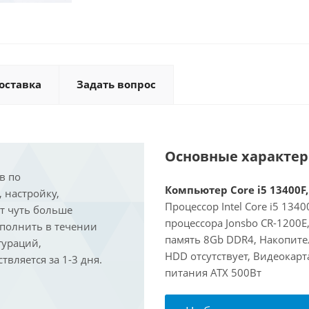
оставка
Задать вопрос
Основные характе
в по
Компьютер Core i5 13400F,
, настройку,
Процессор Intel Core i5 134
ит чуть больше
процессора Jonsbo CR-1200
ыполнить в течении
память 8Gb DDR4, Накопите
гураций,
HDD отсутствует, Видеокарт
вляется за 1-3 дня.
питания ATX 500Вт