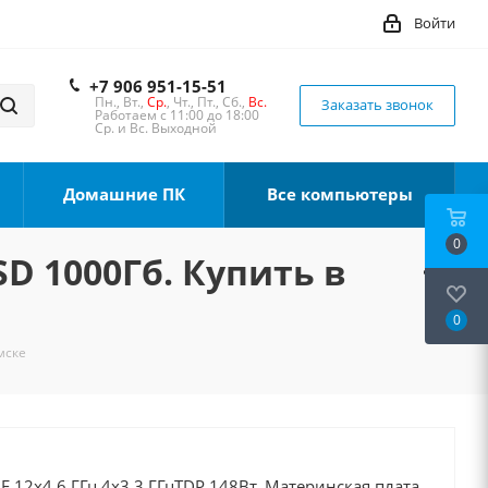
Войти
+7 906 951-15-51
Пн., Вт.,
Ср.
, Чт., Пт., Сб.,
Вс.
Заказать звонок
Работаем с 11:00 до 18:00
Ср. и Вс. Выходной
Домашние ПК
Все компьютеры
0
SD 1000Гб. Купить в
0
мске
0F 12x4.6 ГГц 4x3.3 ГГцTDP 148Вт, Материнская плата