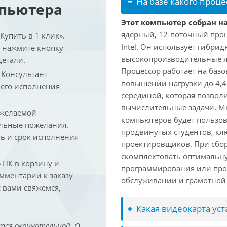
На базе какого проце
мпьютера
Этот компьютер собран на 
ядерный, 12-поточный проц
упить в 1 клик».
Intel. Он использует гибри
и нажмите кнопку
высокопроизводительные яд
детали.
Процессор работает на базо
. Консультант
повышении нагрузки до 4,4
 его исполнения
серединой, которая позвол
вычислительные задачи. Мы
 желаемой
компьютеров будет пользов
льные пожелания.
продвинутых студентов, кл
ть и срок исполнения
проектировщиков. При сбор
скомплектовать оптимальн
ПК в корзину и
программирования или про
омментарии к заказу
обслуживании и грамотной 
 вами свяжемся,
Какая видеокарта ус
тся окончательной. О