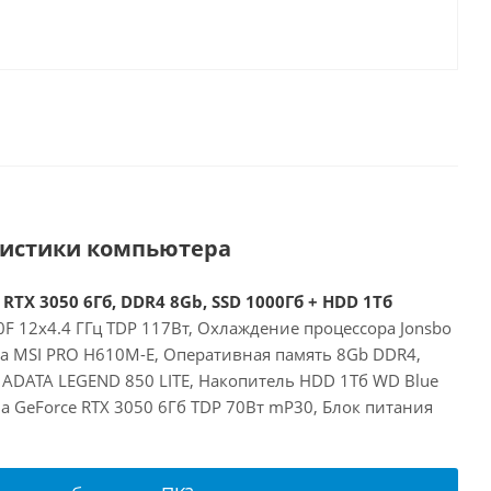
ристики компьютера
 RTX 3050 6Гб, DDR4 8Gb, SSD 1000Гб + HDD 1Тб
00F 12x4.4 ГГц TDP 117Вт, Охлаждение процессора Jonsbo
та MSI PRO H610M-E, Оперативная память 8Gb DDR4,
 ADATA LEGEND 850 LITE, Накопитель HDD 1Тб WD Blue
a GeForce RTX 3050 6Гб TDP 70Вт mP30, Блок питания