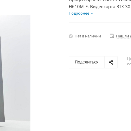
H610M-E, Видеокарта RTX 30
1Тб, БП 500Вт
Подробнее
Нет в наличии
Нашли 
Ц
Поделиться
по