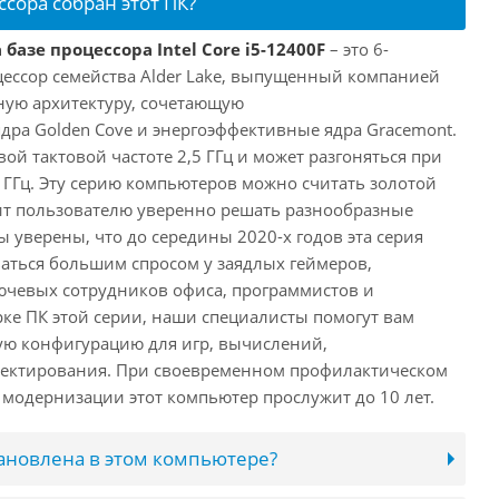
ссора собран этот ПК?
базе процессора Intel Core i5-12400F
– это 6-
ессор семейства Alder Lake, выпущенный компанией
дную архитектуру, сочетающую
ра Golden Cove и энергоэффективные ядра Gracemont.
вой тактовой частоте 2,5 ГГц и может разгоняться при
 ГГц. Эту серию компьютеров можно считать золотой
ит пользователю уверенно решать разнообразные
 уверены, что до середины 2020-х годов эта серия
аться большим спросом у заядлых геймеров,
ючевых сотрудников офиса, программистов и
ке ПК этой серии, наши специалисты помогут вам
ую конфигурацию для игр, вычислений,
ектирования. При своевременном профилактическом
модернизации этот компьютер прослужит до 10 лет.
тановлена в этом компьютере?