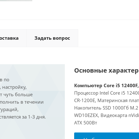
оставка
Задать вопрос
Основные характе
в по
Компьютер Core i5 12400F,
, настройку,
Процессор Intel Core i5 124
ит чуть больше
CR-1200E, Материнская пла
ыполнить в течении
Накопитель SSD 1000Гб M.2
гураций,
WD10EZEX, Видеокарта nVidi
вляется за 1-3 дня.
ATX 500Вт