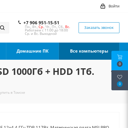
Войти
+7 906 951-15-51
Пн., Вт.,
Ср.
, Чт., Пт., Сб.,
Вс.
Заказать звонок
Работаем с 11:00 до 18:00
Ср. и Вс. Выходной
Домашние ПК
Все компьютеры
0
SD 1000Гб + HDD 1Тб.
0
Купить в Томске
00F 12x4.4 ГГц TDP 117Вт, Материнская плата MSI PRO