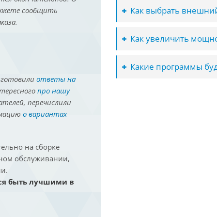
Как выбрать внешний
можете сообщить
каза.
Как увеличить мощно
Какие программы буд
иготовили
ответы на
нтересного
про нашу
ателей, перечислили
рмацию
о вариантах
ельно на сборке
йном обслуживании,
и.
ся быть лучшими в