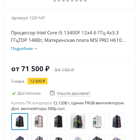
Артикул:
1231147
Процессор Intel Core i5 13400F 12x4.6 ГГц 4x3.3
ГГцTDP 148Вт, Материнская плата MSI PRO H610M-
E, Видеокарта RTX 3050 6Гб, Память DDR4 16Gb,
Подробнее
Диски SSD 500Гб, БП 500Вт
от
71 500 ₽
84 100 ₽
Скидка
12 600 ₽
Достаточно
Нашли дешевле?
Купить ПК в корпусе:
CL120B c одним FRGB вентилятором.
Доп. вентиляторы 500р./шт.