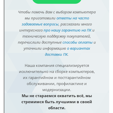
Чтобы помочь Вам с выбором компьютера
мы приготовили
ответы на часто
задаваемые вопросы
, рассказали много
интересного
про нашу гарантию на ПК
и
техническую поддержку покупателей,
перечислили доступные
способы оплаты
и
уточнили информацию
о вариантах
доставки ПК
.
Наша компания специализируется
исключительно на сборке компьютеров,
их гарантийном и постгарантийном
обслуживании, профилактике и
модернизации.
Мы не стараемся охватить всё, мы
стремимся быть лучшими в своей
области.