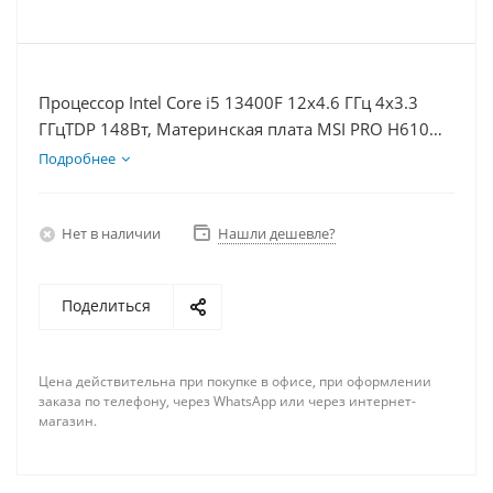
Процессор Intel Core i5 13400F 12x4.6 ГГц 4x3.3
ГГцTDP 148Вт, Материнская плата MSI PRO H610M-
E, Видеокарта RTX 3050 6Гб, Память DDR4 16Gb,
Подробнее
Диски SSD 500Гб + HDD 1Тб, БП 500Вт
Нет в наличии
Нашли дешевле?
Поделиться
Цена действительна при покупке в офисе, при оформлении
заказа по телефону, через WhatsApp или через интернет-
магазин.